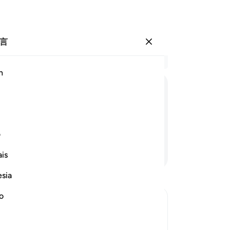
言
登入
结
h
章 3
22
ﱷ
ﱸ
ﱹ
ﱺ
ﱻ
ﱼ
主
住
呢
ف
家
继续阅读
is
力
信
esia
的
尝
no
误
rrection
样