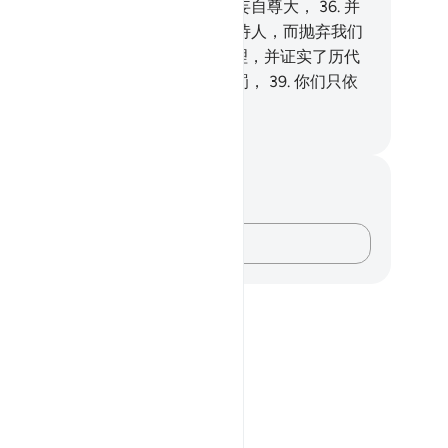
真主外，绝无应受崇拜的，他们就妄自尊大，
36
.
并
说：难道我们务必要为一个狂妄的诗人，而抛弃我们
众神灵吗？
37
.
不然！他昭示了真理，并证实了历代
使者。
38
.
你们必定尝试痛苦的刑罚，
39
.
你们只依
己的行为而受报酬。
inese Translation (Simplified) - Ma Jain
记与反思
对这节经文没有任何笔记或感想。
记录你的想法……