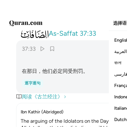
选择语
037
فانهم يوميذ في العذاب مشتركون ٣٣
As-Saffat
37:33
Englis
37:33
العربية
বাংলা
在那日，他们必定同受刑罚。
ارسی
逐字逐句
França
阅读《古兰经注》
Indon
Italia
Ibn Kathir (Abridged)
Dutch
The arguing of the Idolators on the Day of Resu