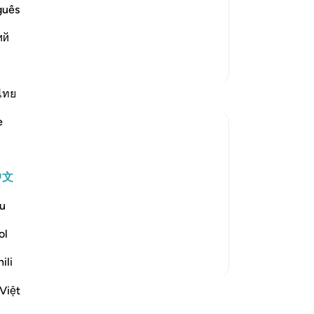
e another in the arena of Resurrection,
除
guês
vels of Hell:
且
وَإِذْ يَت
…
ий
阅读更多
的
的
更多经注
自
-
Ch
ไทย
e
笔
你
ing. Thus shall We deal with all the guilty
中文
u
ime it sounds like a sentence announced
..
查看更多
ol
ili
Việt
程