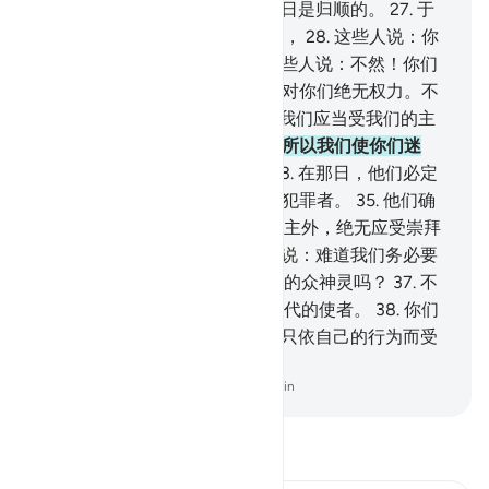
不互助呢？
26
.
不然！他们在今日是归顺的。
27
.
于
是他们大家走向前来，互相谈论，
28
.
这些人说：你
们确已用权力胁迫我们。
29
.
那些人说：不然！你们
自己原来不是信道者，
30
.
我们对你们绝无权力。不
然！你们是悖逆的民众。
31
.
故我们应当受我们的主
的判决，我们确是尝试的。
32
.
所以我们使你们迷
误，我们自己也确是迷误的。
33
.
在那日，他们必定
同受刑罚。
34
.
我必定这样对待犯罪者。
35
.
他们确
是这样的：有人对他们说：除真主外，绝无应受崇拜
的，他们就妄自尊大，
36
.
并且说：难道我们务必要
为一个狂妄的诗人，而抛弃我们的众神灵吗？
37
.
不
然！他昭示了真理，并证实了历代的使者。
38
.
你们
必定尝试痛苦的刑罚，
39
.
你们只依自己的行为而受
报酬。
-
Chinese Translation (Simplified) - Ma Jain
阅读《古兰经注》