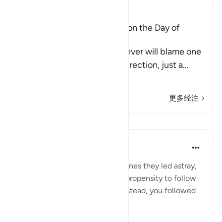
Ibn Kathir (Abridged)
The arguing of the Idolators on the Day of
Resurrection
Allah tells us that the disbeliever will blame one
another in the arena of Resurrection, just a
…
阅读更多
更多经注
课程
In the Shade of the Quran
31周前
·
参考
节 37:32
The misleaders will say to the ones they led astray,
you joined us because of your propensity to follow
error. We did nothing to you; instead, you followed
us in our error: