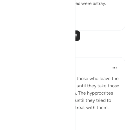
If we led you astray, we ourselves were astray.
(Verse 32)
0
0
阅读更多课程
反思
tareq abed
8年前
·
参考
节 33:13, 37:27-32
One lesson to draw from is that those who leave the
obedience of Allah will not rest until they take those
who are on his obedience them. The hypprocrites
here couldnt stop at retreating until they tried to
convince the companions to retreat with them.
Maybe t...
查看更多
1
0