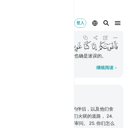
فاغويناكم انا كنا غاوين ٣٢
登入
As-Saffat
37:32
37:32
ﱲ
ﱳ
ﱴ
ﱵ
ﱶ
所以我们使你们迷误，我们自己也确是迷误的。
逐字逐句
继续阅读
结合上下文阅读
章 37, 页 447, Juz 23
22
.
你们应当集合不义者和他们的伴侣，以及他们舍
真主而崇拜的，
23
.
然后指示他们火狱的道路，
24
.
并拦住他们，因为他们的确要受审问。
25
.
你们怎么