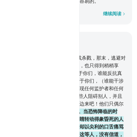
们的行为的虚伪，这对于真主是容易的。
逐字逐句
继续阅读
结合上下文阅读
章 33, 页 420, Juz 21
16
.
你说：如果你们逃避死亡，或杀戮，那末，逃避对
于你们绝无裨益。你们即使逃避，也只得到稍稍享
受。
17
.
你说：如果真主欲降祸于你们，谁能反抗真
主而保护你们呢？如果他欲降福于你们，（谁能干涉
他）呢？除真主外，他们不能发现任何监护者和任何
援助者。
18
.
真主知道你们中有些人阻碍别人，并且
对他们的同胞说：你们到我们这边来吧！他们只偶尔
参战。
19
.
他们对你们是吝啬的。当恐怖降临的时
候，你见他们望着你，他们的眼睛转动得象昏死的人
一样；当恐怖消失的时候，他们却以尖利的口舌痛骂
你们，而他们对钱财是吝啬的。这等人，没有信道，