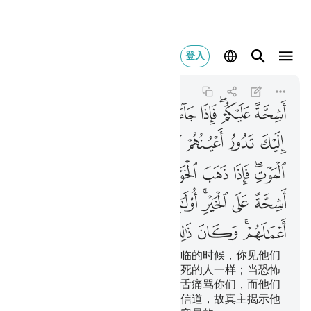
اشحة عليكم فاذا جاء ا
登入
Al-Ahzab
33:19
33:19
ﱼ
ﱽﱾ
ﱿ
ﲀ
ﲁ
ﲂ
ﲃ
ﲄ
ﲅ
ﲆ
ﲇ
ﲈ
ﲉ
ﲊ
ﲋﲌ
ﲍ
ﲎ
ﲏ
ﲐ
ﲑ
ﲒ
ﲓ
ﲔ
ﲕﲖ
ﲗ
ﲘ
ﲙ
ﲚ
ﲛ
ﲜﲝ
ﲞ
ﲟ
ﲠ
ﲡ
ﲢ
ﲣ
他们对你们是吝啬的。当恐怖降临的时候，你见他们
望着你，他们的眼睛转动得象昏死的人一样；当恐怖
消失的时候，他们却以尖利的口舌痛骂你们，而他们
对钱财是吝啬的。这等人，没有信道，故真主揭示他