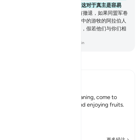
故真主揭示他们的行为的虚伪，这对于真主是容易
的。
20
.
. 他们以为同盟军还没有撤退，如果同盟军卷
土重来，他们将希望自己在沙漠中的游牧的阿拉伯人
中间，并从那里探听你们的消息，假若他们与你们相
处，他们只偶尔参加战斗。
-
Chinese Translation (Simplified) - Ma Jain
阅读《古兰经注》
Ibn Kathir (Abridged)
هَلُمَّ إِلَيْنَا
(Come here towards us,) meaning, come to
where we are in the shade and enjoying fruits.
But in spite of that,
وَلاَ يَأْتُونَ الْب
…
阅读更多
更多经注