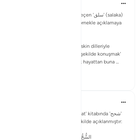
Muhammet Elbir Habiboglu
2年前
·
参考
节 33:19
Tabii, Ahzab Suresi 19. ayette geçen 'سلق' (salaka)
kelimesini günlük hayattan bir örnekle açıklamaya
çalışayım.
Bu ayette kelime, genellikle 'keskin dilleriyle
incitmek' veya 'sert ve kaba bir şekilde konuşmak'
anlamında kullanılmıştır. Günlük hayattan buna ...
查看更多
2
1
Muhammet Elbir Habiboglu
2年前
·
参考
节 33:19
Rağıb el-İsfahani'nin 'el-Müfredat' kitabında 'شحح'
(şuhh) kelimesinin anlamı şu şekilde açıklanmıştır:
الشُّحُّ: بُخْلٌ مَعَ حِرْصٍ، وهو أَبْلَغُ مِنَ البُخْلِ