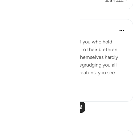
课程
In the Shade of the Quran
31周前
·
参考
节 33:18-20
God is indeed aware of those of you who hold
others back; and those who say to their brethren:
'Come and join us,' while they themselves hardly
ever take part in the fighting, begrudging you all
help. But then, when danger threatens, you see
them looking to yo...
查看更多
0
0
阅读更多课程
反思