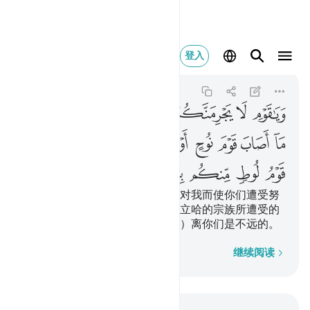
ويا قوم لا يجر
登入
Hud
11:89
11:89
ﱁ
ﱂ
ﱃ
ﱄ
ﱅ
ﱆ
ﱇ
ﱈ
ﱉ
ﱊ
ﱋ
ﱌ
ﱍ
ﱎ
ﱏ
ﱐ
ﱑﱒ
ﱓ
ﱔ
ﱕ
ﱖ
ﱗ
ﱘ
我的宗族啊！你们绝不要因为反对我而使你们遭受努
哈的宗族，或呼德的宗族，或撒立哈的宗族所遭受的
惩罚。鲁特的宗族（灭亡的时代）离你们是不远的。
逐字逐句
继续阅读