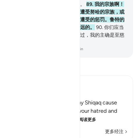
援助，我只信赖他，我只归依他。
89
.
我的宗族啊！
你们绝不要因为反对我而使你们遭受努哈的宗族，或
呼德的宗族，或撒立哈的宗族所遭受的惩罚。鲁特的
宗族（灭亡的时代）离你们是不远的。
90
.
你们应当
向你们的主求饶，然后，向他悔过，我的主确是至慈
的，确是至爱的。
-
Chinese Translation (Simplified) - Ma Jain
阅读《古兰经注》
Ibn Kathir (Abridged)
وَيقَوْمِ لاَ يَجْرِمَنَّكُمْ شِقَاقِى
(And O my people! Let not my Shiqaq cause
you) This means, "Do not let your hatred and
enmity of me cause you to
…
阅读更多
更多经注