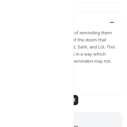
课程
In the Shade of the Quran
31周前
·
参考
节 11:89
Shu`ayb then tries another way of reminding them
of the truth. He reminds them of the doom that
befell the peoples of Noah, Hud, Salih, and Lot. This
may open their hardened hearts in a way which
rational, cool, and well-argued reminders may not.
"My people, ...
查看更多
0
0
阅读更多课程
笔记与反思