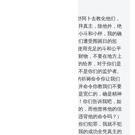
结合上下文阅读
章 11, 页 232, Juz 12
84
.
我确已派遣麦德彦人的弟兄舒阿卜去教化他们，
他说：我的宗族啊！你们应当崇拜真主，除他外，绝
无应受你们崇拜的。你们不要用小斗和小秤，我的确
认为你们是昌盛的，我的确怕你们遭受围困日的惩
罚。
85
.
我的宗族啊！你们应当使用充足的斗和公平
的秤，你们不要克扣他人应得的财物，不要在地方上
为非作歹。
86
.
残存在真主那里的给养，对于你们是
更好的，如果你们是信士。我绝不是你们的监护者。
87
.
他们说：舒阿卜啊！难道你的祈祷命令你让我们
放弃我们祖先所崇拜的（偶像）并命令你教我们不要
自由地支配我们的财产吗？你确是宽仁的，确是精神
健全的！
88
.
他说：我的宗族啊！你们告诉我吧，如
果我是依据从我的主降示的明证的，而他曾将他的佳
美的给养赏赐了我，（难道我肯违背他的命令吗？）
我不愿和你们背道而驰，我禁止你们犯罪，我就不犯
罪，我只愿尽我所能从事改革，我的成功全凭真主的