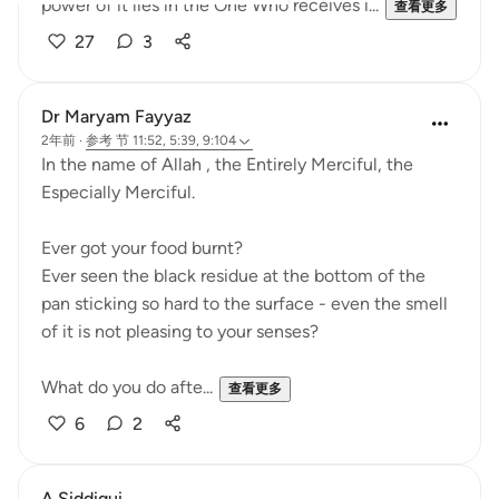
power of it lies in the One Who receives i...
查看更多
27
3
Dr Maryam Fayyaz
2年前
·
参考
节 11:52, 5:39, 9:104
In the name of Allah , the Entirely Merciful, the
Especially Merciful.
Ever got your food burnt?
Ever seen the black residue at the bottom of the
pan sticking so hard to the surface - even the smell
of it is not pleasing to your senses?
What do you do afte...
查看更多
6
2
A Siddiqui