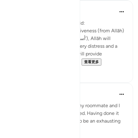
Waleed Basyouni
5年前
·
参考
节 11:52, 4:110, 4:106
The Messenger of Allah (ﷺ) said:
'Whoever constantly seeks forgiveness (from Allāh)
(saying 'astaghfirullāh | أستغفر اللّٰه'), Allāh will
appoint for him a way out of every distress and a
relief from every anxiety, and will provide
sustenance for him from from...
查看更多
47
2
Maryam Amir
5年前
·
参考
节 11:52
When I was studying in Cairo, my roommate and I
needed to get our visas extended. Having done it
before, we knew it was going to be an exhausting
experience.