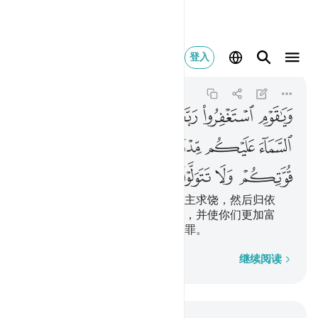
ويا قوم استغفرو
登入
Hud
11:52
11:52
ﳀ
ﳁ
ﳂ
ﳃ
ﳄ
ﳅ
ﳆ
ﳇ
ﳈ
ﳉ
ﳊ
ﳋ
ﳌ
ﳍ
ﳎ
ﳏ
ﳐ
ﳑ
我的宗族啊！你们应当向你们的主求饶，然后归依
他，他就把充足的雨水降给你们，并使你们更加富
强。你们不要背离（正道）而犯罪。
逐字逐句
继续阅读