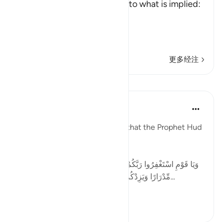
(And) This is an introductory to what is implied:
"Verily, We sent."
إِلَى عَ
…
阅读更多
更多经注
课程
Tulayhah Tafsir Translations
2年前
·
参考
节 11:52
In surah Hud [11], Allah reports that the Prophet Hud
addressed his people by saying:
[وَيَا قَوْمِ اسْتَغْفِرُوا رَبَّكُمْ ثُمَّ تُوبُوا إِلَيْهِ يُرْسِلِ السَّمَاءَ عَلَيْكُم
مِّدْرَارًا وَيَزِدْكُمْ قُوَّةً إِلَىٰ قُوَّتِكُمْ وَلَا تَتَوَلَّوْا مُجْرِمِينَ...
查看更多
4
0