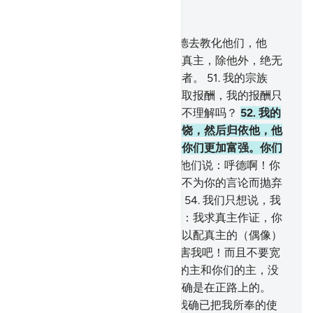
结合上下文阅读
章 11, 页 227, Juz 12
50
.
我确已派遣阿德人的弟兄呼德去教化他们，他
说：我的宗族啊！你们应当崇拜真主，除他外，绝无
应受你们崇拜的。你们只是造谣者。
51
.
我的宗族
啊！我不为传达使命而向你们索取报酬，我的报酬只
由造化我的主宰负担。难道你们不理解吗？
52
.
我的
宗族啊！你们应当向你们的主求饶，然后归依他，他
就把充足的雨水降给你们，并使你们更加富强。你们
不要背离（正道）而犯罪。
53
.
他们说：呼德啊！你
没有昭示我们任何明证，我们绝不为你的言论而抛弃
我们的神灵，我们并不归信你。
54
.
我们只想说，我
们的一部分神灵使你发狂。他说：我求真主作证，你
们也应当作证，我对于你们所用以配真主的（偶像）
确是无干的。
55
.
你们群起而谋害我吧！而且不要宽
恕我。
56
.
我的确信托真主--我的主和你们的主，没
有一种动物不归他管辖。我的主确是在正路上的。
57
.
如果你们违背正道，那末，我确已把我所奉的使