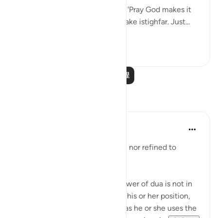
We said to one of our teachers, 'Pray God makes it
easy for us!' She responded, 'Make istighfar. Just...
查看更多
105
9
阅读更多课程
反思
Hammad Fahim
去年
·
参考
节 11:52, 73:20, 71:10-12
Our duas need not be elaborate nor refined to
perfection.
The reality of dua is that the power of dua is not in
the one making it regardless of his or her position,
eloquence and which super duas he or she uses the