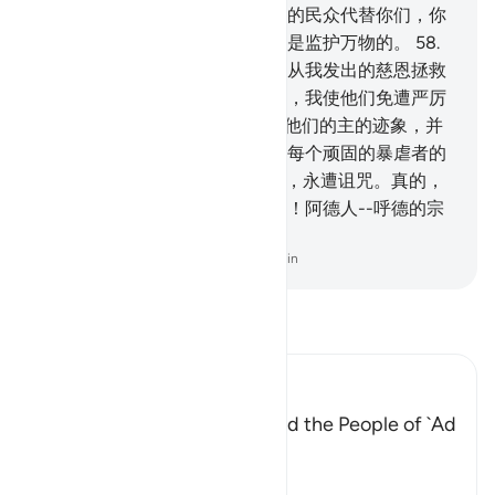
命传达给你们了，我的主将以别的民众代替你们，你
们一点也不能伤害他。我的主确是监护万物的。
58
.
当我的命令降临的时候，我因为从我发出的慈恩拯救
了呼德和同他在一起信道的人们，我使他们免遭严厉
的惩罚。
59
.
这些阿德人曾否认他们的主的迹象，并
违抗他们族中的使者，而且顺从每个顽固的暴虐者的
命令。
60
.
他们在今世和复活日，永遭诅咒。真的，
阿德人确已否认他们的主。真的！阿德人--呼德的宗
族--愿他们遭受毁灭！
-
Chinese Translation (Simplified) - Ma Jain
阅读《古兰经注》
Ibn Kathir (Abridged)
The Story of Prophet Hud and the People of `Ad
Allah, the Exalted, says,
و