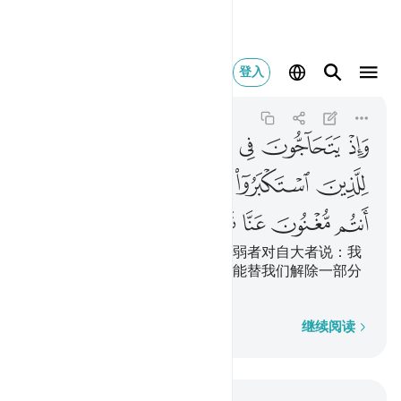
واذ يتحاجون في النار
登入
Ghafir
40:47
40:47
ﲝ
ﲞ
ﲟ
ﲠ
ﲡ
ﲢ
ﲣ
ﲤ
ﲥ
ﲦ
ﲧ
ﲨ
ﲩ
ﲪ
ﲫ
ﲬ
ﲭ
ﲮ
ﲯ
ﲰ
那时他们在火狱中互相争论，懦弱者对自大者说：我
们确已做过你们的顺从者，你们能替我们解除一部分
火刑吗？
逐字逐句
继续阅读