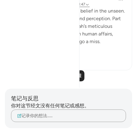
2年前
·
参考
节 40:46-50, 1:4, 40:16-17, 21:47
A central part of our faith Is our belief in the unseen.
It is a realm beyond our grasp, and perception. Part
of our Iman in the unseen is Allah’s meticulous
judgement, where nothing from human affairs,
rights, liabilities or rewards will go a miss.
Everything...
查看更多
18
0
阅读更多课程
笔记与反思
你对这节经文没有任何笔记或感想。
记录你的想法……