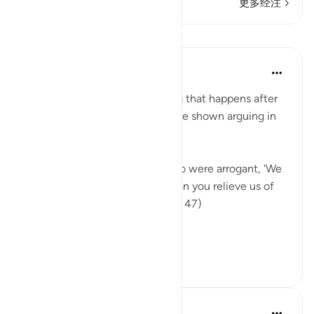
更多经注
课程
In the Shade of the Quran
31周前
·
参考
节 40:47
This verse tells us of something that happens after
resurrection. The unbelievers are shown arguing in
hell:
"The weak will say to those who were arrogant, 'We
have been your followers, so can you relieve us of
some share of the fire?'" (Verse 47)
This means...
查看更多
0
0
Hammad Fahim