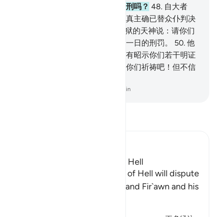
者，你们能替我们解除一部分火刑吗？
48
.
自大者
说：我们大家的确都在火狱中，真主确已替众仆判决
了。
49
.
在火狱里的人对管理火狱的天神说：请你们
祈祷你们的主，求他给我们减轻一日的刑罚。
50
.
他
们说：难道你们族中的使者，没有昭示你们若干明证
吗？他们说：不然！天神们说：你们祈祷吧！但不信
道者的祈祷只在迷误中。
-
Chinese Translation (Simplified) - Ma Jain
阅读《古兰经注》
Ibn Kathir (Abridged)
The Dispute of the People of Hell
Allah tells us how the people of Hell will dispute
and argue with one another, and Fir`awn and his
people will be amo
…
阅读更多