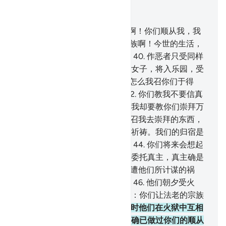
结合上下文阅读
章 40, 页 472, Juz 24
38
.
那个归信者又说：我的宗族啊！你们顺从我，我
就把你们引上正道。
39
.
我的宗族啊！今世的生活，
只是一种享受，后世才是安宅。
40
.
作恶者只受同样
的恶报；行善而且信道的男子和女子，将入乐园，受
无量的供给。
41
.
我的宗族啊！怎么我召你们于得
渡，而你们却召我于火狱呢？
42
.
你们教我不要信真
主，而以我所不知的事物配他；我却要教你们崇拜万
能的至赦的主。
43
.
其实，你们召我去崇拜的东西，
在今世和后世，都不能应答任何祈祷。我们的归宿是
真主，过分者必是火狱的居民。
44
.
你们将来会想起
我对你们说的话。我把我的事情委托真主，真主确是
明察众仆的。
45
.
真主保护他免遭他们所计谋的祸
害，并以严刑降于法老的宗族；
46
.
他们朝夕受火
刑。复活时来临之日，或者将说：你们让法老的宗族
进去受最严厉的刑罚吧！
47
.
那时他们在火狱中互相
争论，懦弱者对自大者说：我们确已做过你们的顺从