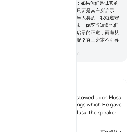
我们必定一概都不信。
49
.
你说：如果你们是诚实的
人，那末，你们拿一部经典来，只要是真主所启示
的，并且是比这两部经典更能引导人类的，我就遵守
它。
50
.
如果他们不答应你，那末，你应当知道他们
只是顺从自己的私欲。舍真主所启示的正道，而顺从
自己的私欲者，有谁比他更迷误呢？真主必定不引导
不义的民众。
-
Chinese Translation (Simplified) - Ma Jain
阅读《古兰经注》
Ibn Kathir (Abridged)
The Blessings which Allah bestowed upon Musa
Allah tells us about the blessings which He gave
His servant and Messenger Musa, the speaker,
may the best
…
阅读更多