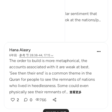
too.
This set of verses echoes a similar sentiment that
other places in the Quran do; look at the nations/p...
查看更多
2
0
471
Hana Alasry
6年前
·
参考
节 28:38-44, 17:15
The order to build is more metaphorical, the
accounts associated with it are weak at best.
'See then their end' is a common theme in the
Quran for people to see the remnants of nations
who lived in heedlessness. Some could even
physically see their remnants of...
查看更多
2
0
766