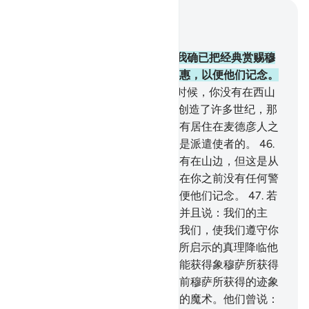
结合上下文阅读
章 28, 页 390, Juz 20
43
.
在毁灭远古的各世代之后，我确已把经典赏赐穆
萨，以作世人的明证、向导和恩惠，以便他们记念。
44
.
当我以我的命令启示穆萨的时候，你没有在西山
边，也没有亲眼看见。
45
.
但我创造了许多世纪，那
些世代曾经过漫长的岁月。你没有居住在麦德彦人之
间，对他们宣读我的迹象，但我是派遣使者的。
46
.
当我召唤（穆萨）的时候，你没有在山边，但这是从
你的主降下的恩惠，以便你警告在你之前没有任何警
告者曾降临他们的那些民众，以便他们记念。
47
.
若
不是他们将为自己犯罪而遭殃，并且说：我们的主
啊！你怎么不派一个使者来教化我们，使我们遵守你
的迹象，而为信士呢？
48
.
当我所启示的真理降临他
们的时候，他们说：他为什么不能获得象穆萨所获得
的迹象呢？难道他们没有否认以前穆萨所获得的迹象
吗？他们曾说：是两种互相印证的魔术。他们曾说：