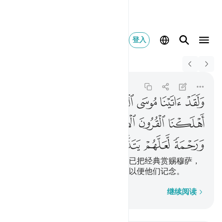
登入
Switch Quran.com to
English
ولقد اتينا موسى الكتاب
Al-Qasas
28:43
28:43
ﲳ
ﲴ
ﲵ
ﲶ
ﲷ
ﲸ
ﲹ
ﲺ
ﲻ
ﲼ
ﲽ
ﲾ
ﲿ
ﳀ
ﳁ
ﳂ
ﳃ
在毁灭远古的各世代之后，我确已把经典赏赐穆萨，
以作世人的明证、向导和恩惠，以便他们记念。
逐字逐句
继续阅读