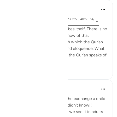
Khalid Bashir
6年前
·
参
节 37:117, 7:145, 5:46, 11:17, 28:43, 32:23, 2:53, 40:53-54,
考
6:154, 5:43-44, 6:91, 46:12
The Qur'an is a book that describes itself. There is no
other book that I have read or know of that
describes itself in a manner with which the Qur'an
speaks of its own uniqueness and eloquence. What
is even more remarkable is that the Qur'an speaks of
yet ano...
查看更多
6
0
1,087
Hana Alasry
6年前
·
参考
节 57:16, 28:43-48
I'm automatically reminded of the exchange a child
has when they get in trouble. 'I didn't know!'.
Displacing blame is childish but we see it in adults