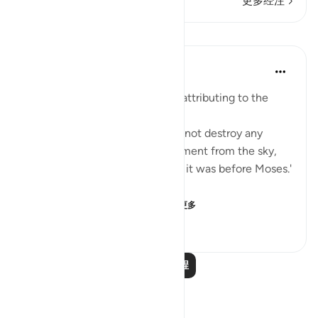
更多经注
课程
Prophetic Commentary
8年前
·
参考
节 28:43
Abu Sa‘eed al-Khudri narrates, attributing to the
Prophet (saws):
'Allah, Blessed and Exalted, did not destroy any
nation with any form of punishment from the sky,
nor from the earth, except that it was before Moses.'
Then he recited:
And We gave Moses the ...
查看更多
0
0
69
阅读更多课程
反思