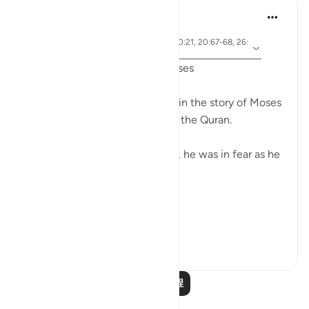
Ammar AlShukry
5年前
·
参
节 28:31, 28:25, 28:33, 28:21, 27:10, 20:21, 20:67-68, 26:
考
21, 20:45-46, 26:61-62
Fear in the Quranic story of Moses
The word khawf (fear) appears in the story of Moses
more than any other prophet in the Quran.
After accidentally killing a man, he was in fear as he
exited the city.
فَخَرَجَ مِنْهَا خَائِفًا يَتَرَقَّبُ ۖ
**So he left ...
查看更多
36
2
阅读更多课程