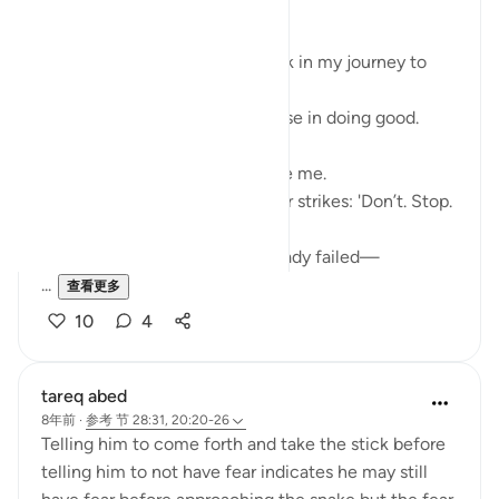
Bismillāh
I’ve realized there is a roadblock in my journey to
Allah ﷻ—
Something that makes me pause in doing good.
My first thoughts often deceive me.
When I set out to act, a whisper strikes: 'Don’t. Stop.
Fear.'
I convince myself that I’ve already failed—
...
查看更多
10
4
tareq abed
8年前
·
参考
节 28:31, 20:20-26
Telling him to come forth and take the stick before
telling him to not have fear indicates he may still