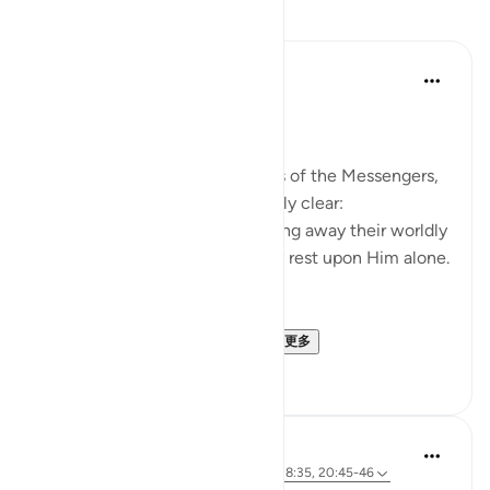
反思
Ali Ali
32周前
·
参考
节 28:31, 20:19
Bismillāh.
When we reflect upon the lives of the Messengers,
one truth becomes unmistakably clear:
Allah ﷻ refines them by stripping away their worldly
means, so that their hearts may rest upon Him alone.
In the depths of the night—
when fear clings to the s...
查看更多
4
0
Ali Ali
45周前
·
参考
节 28:31, 20:67-68, 26:62, 28:35, 20:45-46