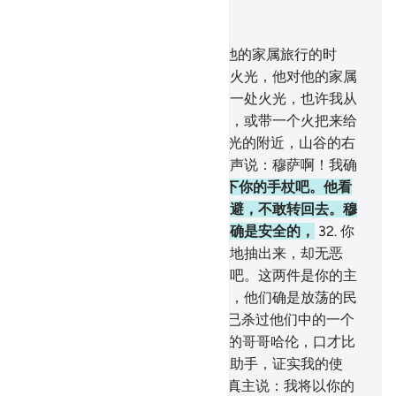
结合上下文阅读
章 28, 页 389, Juz 20
29
.
当穆萨已做满期限，而带着他的家属旅行的时
候，他看见那座山的这边有一处火光，他对他的家属
说：你们等待一下，我确已看见一处火光，也许我从
火光的那里带一个消息来给你们，或带一个火把来给
你们烤火。
30
.
他已来到那个火光的附近，山谷的右
岸上，有丛林的吉祥处，发出呼声说：穆萨啊！我确
是真主--全世界的主，
31
.
你抛下你的手杖吧。他看
见那条手杖蜿蜒如蛇，就转脸退避，不敢转回去。穆
萨，你走向前来，不要畏惧，你确是安全的，
32
.
你
把你的手插入怀中，它将白亮亮地抽出来，却无恶
疾。你为恐怖而把你的手缩回去吧。这两件是你的主
所降示法老和他的臣仆们的证据，他们确是放荡的民
众。
33
.
他说：我的主啊！我确已杀过他们中的一个
人，所以我怕他们杀我。
34
.
我的哥哥哈伦，口才比
我好，求你派他同我去，做我的助手，证实我的使
命；我的确怕他们否认我。
35
.
真主说：我将以你的