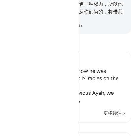
哥哥助你一臂之力，我要给你们俩一种权力，所以他
们不能伤害你们俩。你们俩和顺从你们俩的，将借我
的迹象而为胜利者。
-
Chinese Translation (Simplified) - Ma Jain
阅读《古兰经注》
Ibn Kathir (Abridged)
Musa's Return to Egypt and how he was
honored with the Mission and Miracles on the
Way
In the explanation of the previous Ayah, we
have already seen th
…
阅读更多
更多经注
课程