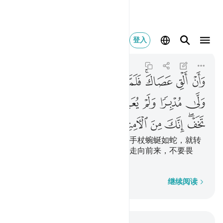
وان الق عصاك فلما راه
登入
Al-Qasas
28:31
28:31
ﱳ
ﱴ
ﱵﱶ
ﱷ
ﱸ
ﱹ
ﱺ
ﱻ
ﱼ
ﱽ
ﱾ
ﱿﲀ
ﲁ
ﲂ
ﲃ
ﲄﲅ
ﲆ
ﲇ
ﲈ
ﲉ
你抛下你的手杖吧。他看见那条手杖蜿蜒如蛇，就转
脸退避，不敢转回去。穆萨，你走向前来，不要畏
惧，你确是安全的，
逐字逐句
继续阅读