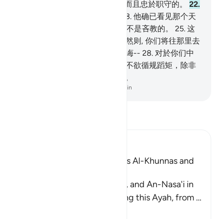
是有地位的，
21
.
是众望所归，而且忠於职守的。
22
.
你们的朋友，不是一个疯人，
23
.
他确已看见那个天
使在明显的天边，
24
.
他对幽玄不是吝教的。
25
.
这
不是被放逐的恶魔的言辞，
26
.
然则, 你们将往那里去
呢？
27
.
这只是对於全世界的教诲--
28
.
对於你们中
欲循规蹈矩者的教诲，
29
.
你们不欲循规蹈矩，除非
真主--全世界的主--意欲的时候。
-
Chinese Translation (Simplified) - Ma Jain
阅读《古兰经注》
Ibn Kathir (Abridged)
The Explanation of the Words Al-Khunnas and
Al-Kunnas
Muslim recorded in his Sahih, and An-Nasa'i in
his Book of Tafsir, in explaining this Ayah, from
…
阅读更多