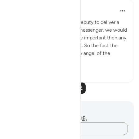
tareq abed
8年前
·
参考
节 81:15-24
If a king sent his most trusted deputy to deliver a
message and not and ordinary messenger, we would
be sure the message bears more important then any
other message he normally sent. So the fact the
most honorable and trustworthy angel of the
heavens , Jibril...
查看更多
4
0
阅读更多反思
笔记与反思
你对这节经文没有任何笔记或感想。
记录你的想法……