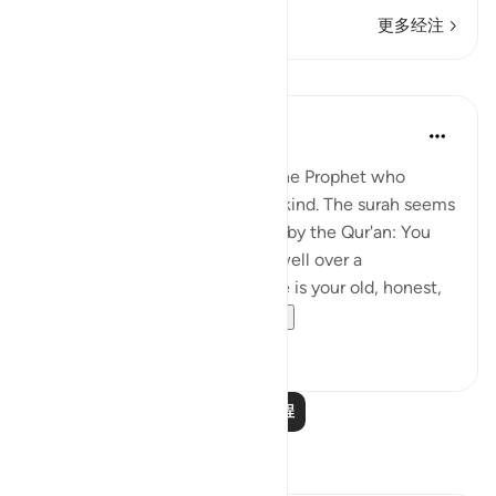
更多经注
课程
In the Shade of the Quran
31周前
·
参考
节 81:22-25
Here follows a description of the Prophet who
conveys this revelation to mankind. The surah seems
to say to the people addressed by the Qur'an: You
have known Muhammad very well over a
considerable length of time. He is your old, honest,
trusted friend. Why, t...
查看更多
0
0
阅读更多课程
反思