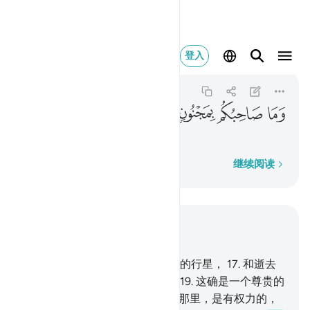
وما صاحبكم بمجنون ٢٢
登入
At-Takwir
81:22
81:22
ﲡ
ﲢ
ﲣ
ﲤ
你们的朋友，不是一个疯人，
逐字逐句
继续阅读
结合上下文阅读
章 81, 页 586, Juz 30
15
.
我誓以运行的众星--
16
.
没落的行星，
17
.
和逝去
时的黑夜，
18
.
照耀时的早晨，
19
.
这确是一个尊贵的
使者的言辞，
20
.
他在宝座的主那里，是有权力的，