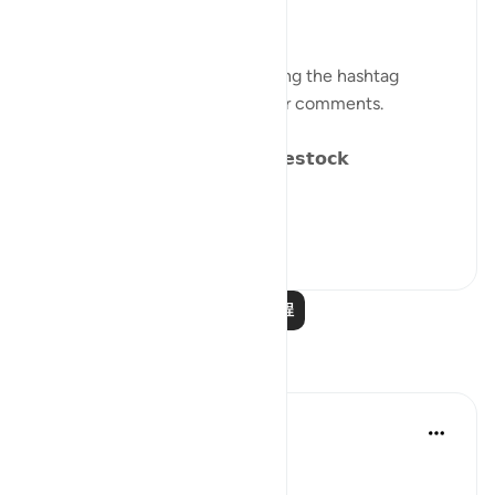
𝐏𝐀𝐑𝐀𝐁𝐋𝐄𝐒 𝐈𝐍 𝐓𝐇𝐄 𝐐𝐔𝐑𝐀𝐍
Catch up on previous posts using the hashtag
#Parables
and please share your comments.
𝗗𝗮𝘆 𝟴: 𝗪𝗮𝗻𝗱𝗲𝗿𝗶𝗻𝗴 𝗹𝗶𝗸𝗲 𝗟𝗶𝘃𝗲𝘀𝘁𝗼𝗰𝗸
We have alread...
查看更多
15
15
阅读更多课程
反思
Dr Maryam Fayyaz
2年前
·
参考
节 25:43
﷽