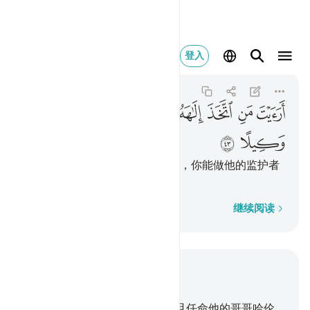
ارايت من اتخذ الاهه هواه
登入
Al-Furqan
25:43
25:43
ﲽ
ﲾ
ﲿ
ﳀ
ﳁ
ﳂ
ﳃ
ﳄ
ﳅ
ﳆ
你告诉我吧，以私欲为其神灵者，你能做他的监护者
吗？
逐字逐句
继续阅读
结合上下文阅读
章 25, 页 363, Juz 19
35
.
我确已把经典赏赐穆萨，并且任命他的哥哥哈伦