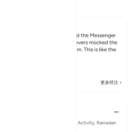
阅读《古兰经注》
Ibn Kathir (Abridged)
How the Disbelievers mocked the Messenger
Allah tells us how the disbelievers mocked the
Messenger when they saw him. This is like the
Ayah,
وَإِذَا رَآ
…
阅读更多
更多经注
课程
Sohaib Saeed
4年前
·
参考
节 25:41-44, 2:171
QuranReflect Group Reflection Activity, Ramadan
1443/2022