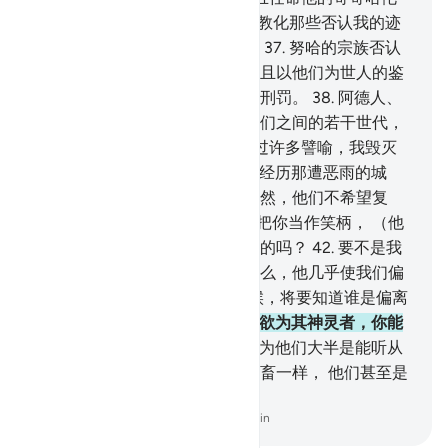
做他的助手。
36
.
我说：你俩去教化那些否认我的迹
象的民众。我终于毁灭了他们。
37
.
努哈的宗族否认
使者的时候，我淹死了他们，并且以他们为世人的鉴
戒。我已为不义者准备了痛苦的刑罚。
38
.
阿德人、
赛莫德人、兰斯的居民以及在他们之间的若干世代，
39
.
我已为每一个世代的人阐明过许多譬喻，我毁灭
了每一世代的人。
40
.
他们确已经历那遭恶雨的城
市，难道他们没有看见它吗？不然，他们不希望复
活。
41
.
当他们见你的时候，只把你当作笑柄， （他
们说）：这就是真主派来当使者的吗？
42
.
要不是我
们坚持着要崇拜我们的神灵，那么，他几乎使我们偏
离他们了。 他们看见刑罚的时候，将要知道谁是偏离
正路的。
43
.
你告诉我吧，以私欲为其神灵者，你能
做他的监护者吗？
44
.
难道你以为他们大半是能听从
或者能了解的人吗？他们只象牲畜一样， 他们甚至是
更迷误的。
-
Chinese Translation (Simplified) - Ma Jain