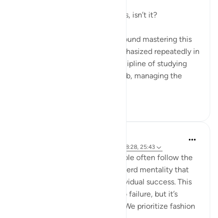
It’s all about controlling the nafs, isn’t it?
Life, in its essence, revolves around mastering this
inner struggle—a struggle emphasized repeatedly in
the Quran. Whether it’s the discipline of studying
hard, staying committed to a job, managing the
endles...
查看更多
13
2
hafeez saba
2年前
·
参考
节 6:76-79, 39:17-18, 43:67, 18:28, 25:43
We live in a society where people often follow the
majority's opinion, driven by a herd mentality that
prioritizes conformity over individual success. This
mindset can sometimes lead to failure, but it’s
failure that's widely accepted. We prioritize fashion