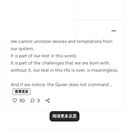
ov...
查看更多
21
4
Mohannad Hakeem
5年前
·
参考
节 25:43
We cannot uninstall desires and temptations from
our system,
It is part of our test in this world,
It is part of the challenges that we are born with,
without it, our test in this life is over, is meaningless,
And if we notice: the Quran does not command ...
查看更多
30
3
阅读更多反思