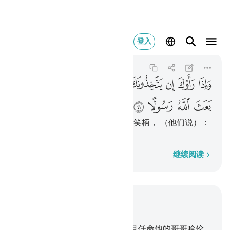
واذا راوك ان يتخذونك ال
登入
Al-Furqan
25:41
25:41
ﲞ
ﲟ
ﲠ
ﲡ
ﲢ
ﲣ
ﲤ
ﲥ
ﲦ
ﲧ
ﲨ
ﲩ
当他们见你的时候，只把你当作笑柄， （他们说）：
这就是真主派来当使者的吗？
逐字逐句
继续阅读
结合上下文阅读
章 25, 页 363, Juz 19
35
.
我确已把经典赏赐穆萨，并且任命他的哥哥哈伦