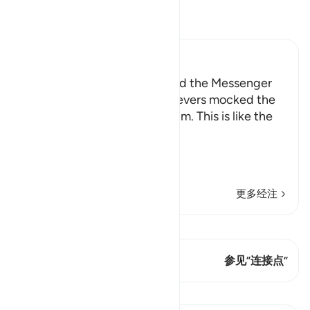
阅读《古兰经注》
Ibn Kathir (Abridged)
How the Disbelievers mocked the Messenger
Allah tells us how the disbelievers mocked the
Messenger when they saw him. This is like the
Ayah,
وَإِذَا رَآ
…
阅读更多
更多经注
查看 Qiraat
这节经文有 1 连接点
参见“连接点”
课程