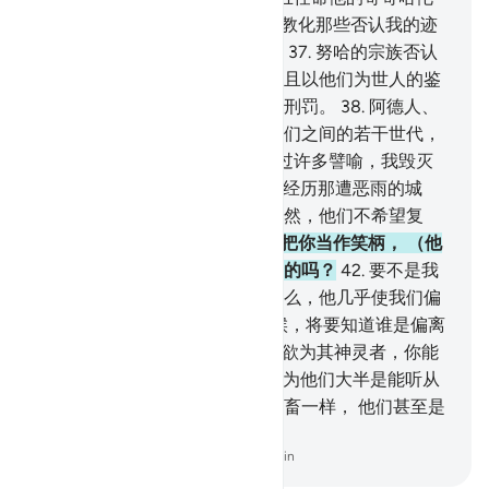
做他的助手。
36
.
我说：你俩去教化那些否认我的迹
象的民众。我终于毁灭了他们。
37
.
努哈的宗族否认
使者的时候，我淹死了他们，并且以他们为世人的鉴
戒。我已为不义者准备了痛苦的刑罚。
38
.
阿德人、
赛莫德人、兰斯的居民以及在他们之间的若干世代，
39
.
我已为每一个世代的人阐明过许多譬喻，我毁灭
了每一世代的人。
40
.
他们确已经历那遭恶雨的城
市，难道他们没有看见它吗？不然，他们不希望复
活。
41
.
当他们见你的时候，只把你当作笑柄， （他
们说）：这就是真主派来当使者的吗？
42
.
要不是我
们坚持着要崇拜我们的神灵，那么，他几乎使我们偏
离他们了。 他们看见刑罚的时候，将要知道谁是偏离
正路的。
43
.
你告诉我吧，以私欲为其神灵者，你能
做他的监护者吗？
44
.
难道你以为他们大半是能听从
或者能了解的人吗？他们只象牲畜一样， 他们甚至是
更迷误的。
-
Chinese Translation (Simplified) - Ma Jain