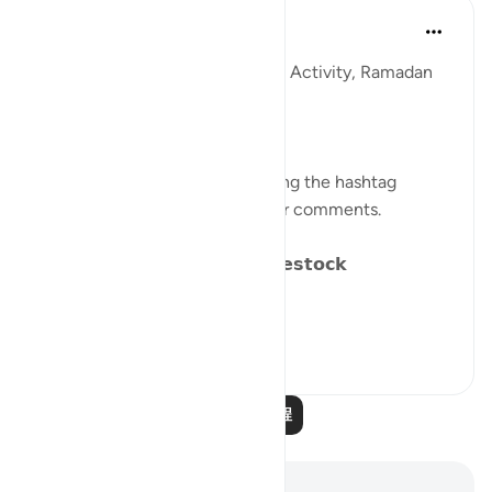
Sohaib Saeed
4年前
·
参考
节 25:41-44, 2:171
QuranReflect Group Reflection Activity, Ramadan
1443/2022
𝐏𝐀𝐑𝐀𝐁𝐋𝐄𝐒 𝐈𝐍 𝐓𝐇𝐄 𝐐𝐔𝐑𝐀𝐍
Catch up on previous posts using the hashtag
#Parables
and please share your comments.
𝗗𝗮𝘆 𝟴: 𝗪𝗮𝗻𝗱𝗲𝗿𝗶𝗻𝗴 𝗹𝗶𝗸𝗲 𝗟𝗶𝘃𝗲𝘀𝘁𝗼𝗰𝗸
We have alread...
查看更多
15
15
阅读更多课程