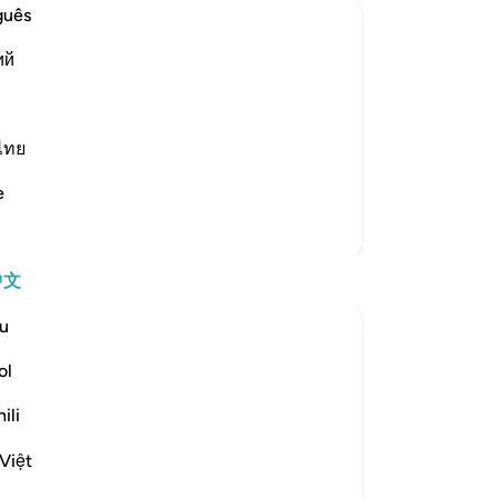
-
Ch
guês
ий
笔
ve described to you about the state of
你
heir faces to Hell, which will receive
ไทย
s. There they will be thrown into their
e
更多经注
中文
u
ol
tinues to pull us to true stability in the
e beginning of the chapter, the people
ili
elittling him because he didn’t have the ...
查看更多
Việt