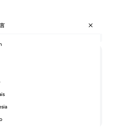
言
登入
结
h
章 2
10
ﱭ
ﱮ
ﱯ
ﱰ
ﱱﱲ
的
不
ﱸ
火
ف
和
is
方
他们将永居其中，这是可以向你的主要
求
esia
还
继续阅读
的
no
（
践