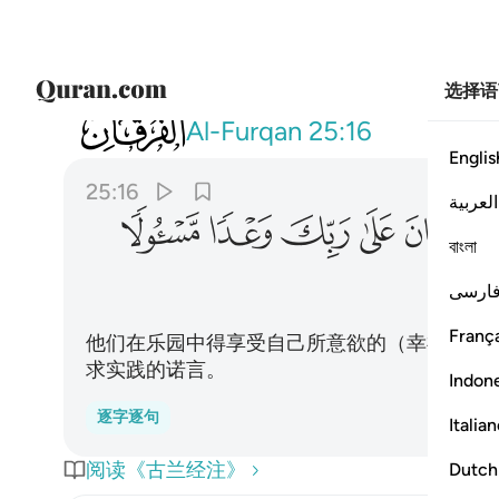
选择语
025
لهم فيها ما يشاءون خالدين كان على ربك و
Al-Furqan
25:16
Englis
25:16
العربية
ﱳ
ﱴ
ﱵ
ﱶ
ﱷ
বাংলা
ارسی
França
他们在乐园中得享受自己所意欲的（幸福）。
求实践的诺言。
Indon
逐字逐句
Italia
阅读《古兰经注》
Dutch