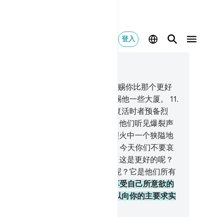
登入
合上下文阅读
5, 页 361, Juz 18
.
圣洁哉真主！如果他意欲，他要赏赐你比那个更好
，即下临诸河的一些果园，他要赏赐他一些大厦。
11
.
然，他们否认复活时，我已为否认复活时者预备烈
。
12
.
当他从远处看见他们的时候，他们听见爆裂声
太息声。
13
.
当他们被枷锁着投入烈火中一个狭隘地
的时候，他们在那里哀号求死。
14
.
今天你们不要哀
一死，你们当哀求多死。
15
.
你说：这是更好的呢？
是应许敬畏者永居其中的乐园更好呢？它是他们所有
报酬和归宿，
16
.
他们在乐园中得享受自己所意欲的
幸福）。他们将永居其中，这是可以向你的主要求实
的诺言。