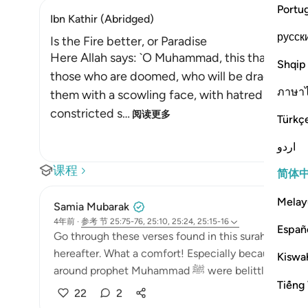
Portu
Ibn Kathir (Abridged)
русск
Is the Fire better, or Paradise
Here Allah says: `O Muhammad, this that We ha
Shqip
those who are doomed, who will be dragged on t
ภาษา
them with a scowling face, with hatred and moan
constricted s
…
阅读更多
Türkç
اردو
课程
简体
Melay
Samia Mubarak
4年前
·
参考
节 25:75-76, 25:10, 25:24, 25:15-16
Españ
Go through these verses found in this surah. Allah con
hereafter. What a comfort! Especially because in th
Kiswah
around prophet Muhammad ﷺ were b
Tiếng 
22
2