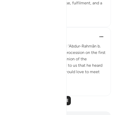
close to God, he will have repose, fulfilment, and a
garden of bl...
查看更多
1
0
Prophetic Commentary
7年前
·
参考
节 56:88-95
‘Atâ’ b. as-Sâ’ib narrates: I heard ‘Abdur-Rahmân b.
Abu Layla say during a funeral procession on the first
day that I met him: 'This companion of the
Messenger of Allah ﷺ reported to us that he heard
the Prophet ﷺ say: ‘Whoever would love to meet
Allah (Might...
查看更多
5
1
阅读更多课程