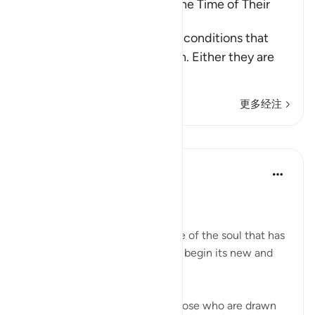
The Condition of People at the Time of Their
Death
These are the three types of conditions that
people face upon their death. Either they are
among the
…
阅读更多
更多经注
课程
In the Shade of the Quran
31周前
·
参考
节 56:88-94
The Final Destination
The surah now explains the fate of the soul that has
turned its back on this world to begin its new and
permanent life:
If that dying person is one of those who are drawn