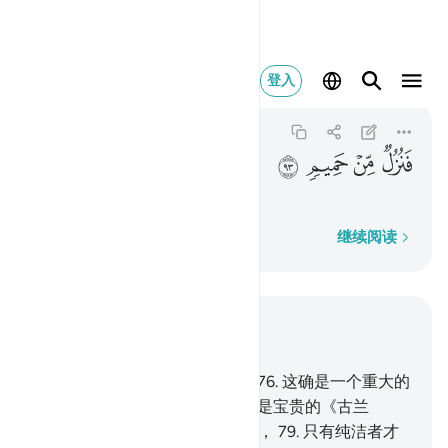
فنزل من حميم ٩٣
登入
Al-Waqi'ah
56:93
56:93
ﲘ
ﲙ
ﲚ
ﲛ
那末，他将享受沸水的款待，
逐字逐句
继续阅读
结合上下文阅读
章 56, 页 537, Juz 27
75
.
我必以星宿的没落处盟誓，
76
.
这确是一个重大的
盟誓，假若你们知道。
77
.
这确是宝贵的《古兰
经》，
78
.
记录在珍藏的经本中，
79
.
只有纯洁者才