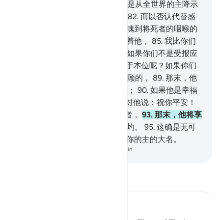
得抚摸那经本。
80
.
《古兰经》是从全世界的主降示
的。
81
.
难道你们藐视这训辞，
82
.
而以否认代替感
谢吗？
83
.
（你们）怎么不在灵魂到将死者的咽喉的
时候--
84
.
那时候，你们大家看着他，
85
.
我比你们
更临近他，但你们不晓得，
86
.
如果你们不是受报应
的，--
87
.
你们怎不使灵魂复返于本位呢？如果你们
是说实话的。
88
.
如果他是被眷顾的，
89
.
那末，他
将享受舒适、给养与恩泽的乐园；
90
.
如果他是幸福
者，
91
.
那末，一般幸福的人将对他说：祝你平安！
92
.
如果他是迷误的、否认复活者，
93
.
那末，他将享
受沸水的款待，
94
.
和烈火的烧灼。
95
.
这确是无可
置疑的真理。
96
.
故你应当颂扬你的主的大名。
-
Chinese Translation (Simplified) - Ma Jain
阅读《古兰经注》
Ibn Kathir (Abridged)