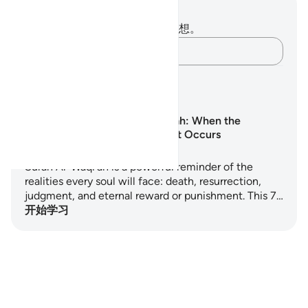
笔记与反思
你对这节经文没有任何笔记或感想。
记录你的想法……
学习计划
Surah Al-Waqi‘ah: When the
Inevitable Event Occurs
Surah Al-Waqi'ah is a powerful reminder of the
realities every soul will face: death, resurrection,
judgment, and eternal reward or punishment. This 7…
开始学习