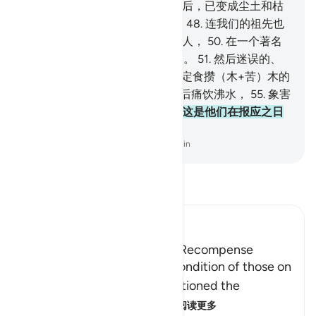
的，
47
.
他们常说：难道我们死后，已变成尘土和枯
骨的时候，我们必定要复活吗？
48
.
连我们的祖先也
要复活吗？
49
.
你说：前人和后人，
50
.
在一个著名
的日期和特定时间必定要被集合。
51
.
然后迷误的、
否认复活的人们啊！
52
.
你们必定食攒（木+苦）木的
果实，
53
.
而以它充饥，
54
.
然后痛饮沸水，
55
.
象害
消渴病的骆驼饮凉水一样。
56
.
这是他们在报应之日
所受的款待。
-
Chinese Translation (Simplified) - Ma Jain
阅读《古兰经注》
Ibn Kathir (Abridged)
Those on the Left and Their Recompense
After Allah mentioned the condition of those on
the right hand, He then mentioned the
condition of those on the
…
阅读更多