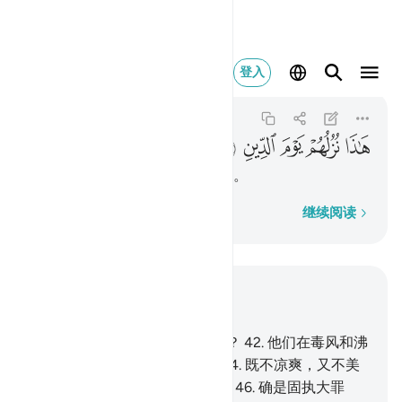
هاذا نزلهم يوم الدين ٥٦
登入
Al-Waqi'ah
56:56
56:56
ﱚ
ﱛ
ﱜ
ﱝ
ﱞ
这是他们在报应之日所受的款待。
逐字逐句
继续阅读
结合上下文阅读
章 56, 页 536, Juz 27
41
.
薄命者，薄命者是何等的人？
42
.
他们在毒风和沸
水中，
43
.
在黑烟的阴影下，
44
.
既不凉爽，又不美
观。
45
.
以前他们确是豪华的，
46
.
确是固执大罪