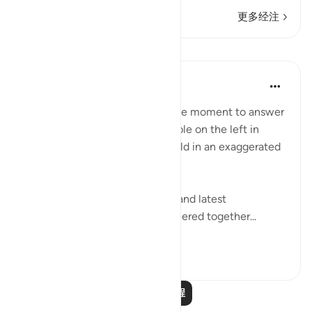
更多经注
课程
In the Shade of the Quran
31周前
·
参考
节 56:49-56
The surah seizes this appropriate moment to answer
the question posed by the people on the left in
Verses 47-48, which they unfold in an exaggerated
sense of incredulity:
"Say: All people of the earliest and latest
generations will indeed be gathered together...
查看更多
0
0
阅读更多课程