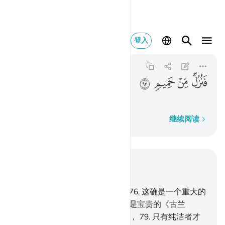
فنزل من حميم ٩٣
登入
Al-Waqi'ah
56:93
56:93
ﲘ
ﲙ
ﲚ
ﲛ
那末，他将享受沸水的款待，
逐字逐句
继续阅读
结合上下文阅读
章 56, 页 537, Juz 27
75
.
我必以星宿的没落处盟誓，
76
.
这确是一个重大的
盟誓，假若你们知道。
77
.
这确是宝贵的《古兰
经》，
78
.
记录在珍藏的经本中，
79
.
只有纯洁者才