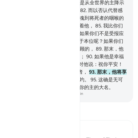
得抚摸那经本。
80
.
《古兰经》是从全世界的主降示
的。
81
.
难道你们藐视这训辞，
82
.
而以否认代替感
谢吗？
83
.
（你们）怎么不在灵魂到将死者的咽喉的
时候--
84
.
那时候，你们大家看着他，
85
.
我比你们
更临近他，但你们不晓得，
86
.
如果你们不是受报应
的，--
87
.
你们怎不使灵魂复返于本位呢？如果你们
是说实话的。
88
.
如果他是被眷顾的，
89
.
那末，他
将享受舒适、给养与恩泽的乐园；
90
.
如果他是幸福
者，
91
.
那末，一般幸福的人将对他说：祝你平安！
92
.
如果他是迷误的、否认复活者，
93
.
那末，他将享
受沸水的款待，
94
.
和烈火的烧灼。
95
.
这确是无可
置疑的真理。
96
.
故你应当颂扬你的主的大名。
-
Chinese Translation (Simplified) - Ma Jain
阅读《古兰经注》
Ibn Kathir (Abridged)