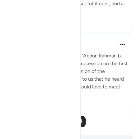
close to God, he will have repose, fulfilment, and a
garden of bl...
查看更多
1
0
Prophetic Commentary
7年前
·
参考
节 56:88-95
‘Atâ’ b. as-Sâ’ib narrates: I heard ‘Abdur-Rahmân b.
Abu Layla say during a funeral procession on the first
day that I met him: 'This companion of the
Messenger of Allah ﷺ reported to us that he heard
the Prophet ﷺ say: ‘Whoever would love to meet
Allah (Might...
查看更多
5
1
阅读更多课程