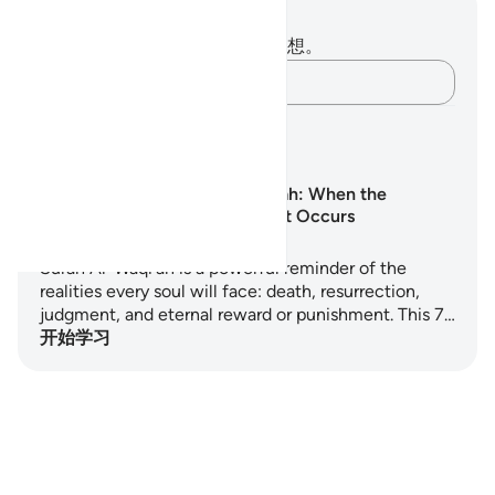
笔记与反思
你对这节经文没有任何笔记或感想。
记录你的想法……
学习计划
Surah Al-Waqi‘ah: When the
Inevitable Event Occurs
Surah Al-Waqi'ah is a powerful reminder of the
realities every soul will face: death, resurrection,
judgment, and eternal reward or punishment. This 7…
开始学习