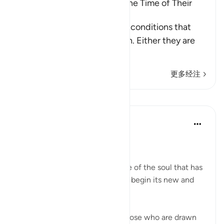
The Condition of People at the Time of Their
Death
These are the three types of conditions that
people face upon their death. Either they are
among the
…
阅读更多
更多经注
课程
In the Shade of the Quran
31周前
·
参考
节 56:88-94
The Final Destination
The surah now explains the fate of the soul that has
turned its back on this world to begin its new and
permanent life:
If that dying person is one of those who are drawn