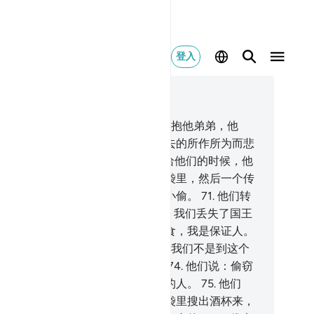
登入
合上下文阅读
2, 页 245, Juz 13
.
当他们进去见优素福的时候，他拥抱他弟弟，他
：我确是你哥哥，你不要为他们过去的所作所为而悲
吧。
70
.
当地以他们所需的粮食供给他们的时候，他
使人）把一只酒杯放在他弟弟的粮袋里，然后一个传
者传唤说：队商啊！你们确是一伙小偷。
71
.
他们转
来说：你们丢了什么？
72
.
他们说：我们丢失了国王
酒杯；谁拿酒杯来还，给谁－驮粮食，我是保证人。
.
他们说：指真主发誓，你们知道，我们不是到这个
方来捣乱的，我们向来不是小偷。
74
.
他们说：偷窃
应受什么处分呢？如果你们是说谎的人。
75
.
他们
：偷窃者应受的处罚，是在谁的粮袋里搜出酒杯来，