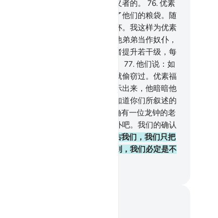
把谁当做奴仆。我们是这样惩罚不义者的。
76
.
优素
在检查他弟弟的粮袋之前，先检查了他们的粮袋。随
，在他弟弟的粮袋里查出了那只酒杯。我这样为优素
定计。按照国王的法律，他不得把他弟弟当作奴仆，
真主意欲他那样做。我把我所意欲者提升若干级，每
有知识的人上面，都有一个全知者。
77
.
他们说：如
他偷窃，那末，他有一个哥哥从前就偷窃过。优素福
这句话隐藏在心中，没有对他们表示出来，他暗暗他
：你们的处境是更恶劣的。真主是知道你们所叙述的
情的。
78
.
他们说：权贵啊！他的确有一位龙钟的老
；请你以我们中的一人代替他当奴仆吧。我们的确认
你是行善的。
79
.
他说：愿真主保佑我们，我们只把
现其粮袋里有酒杯者当做奴仆；否则，我们必定是不
的人。
inese Translation (Simplified) - Ma Jain
记与反思
对这节经文没有任何笔记或感想。