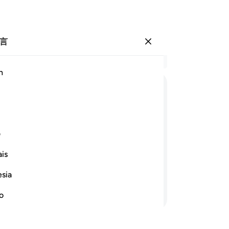
言
登入
结
h
章 1
69
ﱁ
ﱂ
ﱃ
ﱄ
ﱅ
ﱆ
ﱇ
说
伤
ﱍ
ﱎ
（
ف
唤
is
回
里有酒杯者当做奴仆；否则，我们必定
的
esia
73
继续阅读
地
no
者
说