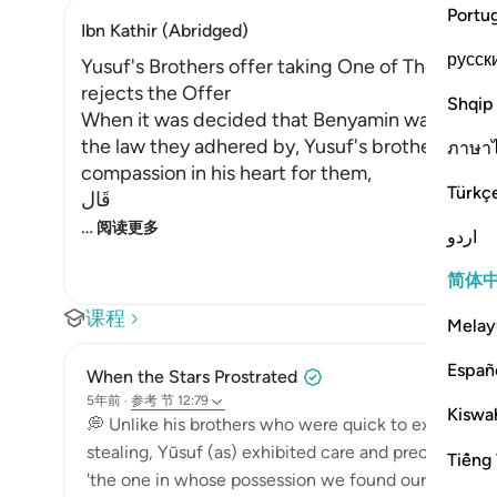
Portu
Ibn Kathir (Abridged)
русск
Yusuf's Brothers offer taking One of Them inste
rejects the Offer
Shqip
When it was decided that Benyamin was to be 
the law they adhered by, Yusuf's brothers star
ภาษา
compassion in his heart for them,
Türkç
قَال
…
阅读更多
اردو
简体
课程
Melay
Españ
When the Stars Prostrated
5年前
·
参考
节 12:79
Kiswah
💭 Unlike his brothers who were quick to express beli
stealing, Yūsuf (as) exhibited care and precision in 
Tiếng 
'the one in whose possession we found our property,'