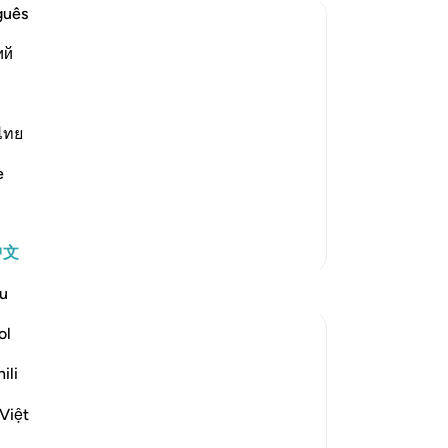
就
guês
福
ий
后
ad of Binyamin as a Slave, Yusuf
福
taken and kept with Yusuf according to
但
ted requesting clemency and raising
个
ไทย
果
e
把
说
事
更多经注
中文
父
为
u
发
义
ol
-
Ch
ili
ef in the possibility of their brother
his wording. He referred to his brother as
笔
Việt
 not as the one who ...
查看更多
你