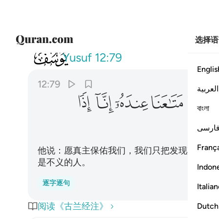
选择语
012
قال معاذ الله ان ناخذ الا من وجد
Yusuf
12:79
Englis
12:79
العربية
ﱈ
ﱉ
ﱊ
ﱋ
ﱌ
বাংলা
ارسی
França
他说：愿真主保佑我们，我们只把发现其粮袋
是不义的人。
Indon
逐字逐句
Italia
阅读《古兰经注》
Dutch