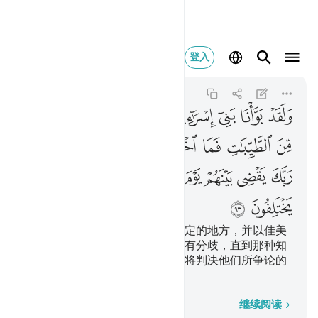
ولقد بوانا بني اس
登入
Yunus
10:93
10:93
ﲃ
ﲄ
ﲅ
ﲆ
ﲇ
ﲈ
ﲉ
ﲊ
ﲋ
ﲌ
ﲍ
ﲎ
ﲏ
ﲐﲑ
ﲒ
ﲓ
ﲔ
ﲕ
ﲖ
ﲗ
ﲘ
ﲙ
ﲚ
ﲛ
ﲜ
我确已使以色列人居住在一个安定的地方，并以佳美
的食物供给他们。他们的意见没有分歧，直到那种知
识降临他们。复活日，你的主必将判决他们所争论的
是非。
逐字逐句
继续阅读