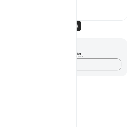
"We settled t...
查看更多
0
0
阅读更多课程
笔记与反思
你对这节经文没有任何笔记或感想。
记录你的想法……
Notes
placeholders