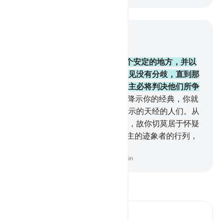
结合上下文阅读
章 10, 页 219, Juz 11
93
.
我确已使以色列人居住在一个安定的地方，并以
佳美的食物供给他们。他们的意见没有分歧，直到那
种知识降临他们。复活日，你的主必将判决他们所争
论的是非。
94
.
假若你怀疑我所降示你的经典，你就
问问那些常常诵读在你之前所降示的天经的人们。从
你的主发出的真理，确已降临你，故你切莫居于怀疑
者的行列，
95
.
切莫居于否认真主的迹象者的行列，
以致你入于亏折者之中。
-
Chinese Translation (Simplified) - Ma Jain
阅读《古兰经注》
Ibn Kathir (Abridged)