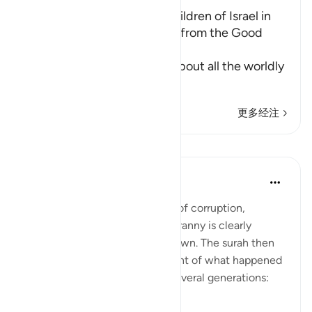
The Establishment of the Children of Israel in
the Land and Their Provision from the Good
Things
In these Ayat, Allah tells us about all the worldly
an
…
阅读更多
更多经注
课程
In the Shade of the Quran
31周前
·
参考
节 10:93
The final scene in this tragedy of corruption,
defiance, disobedience, and tyranny is clearly
shown, and the curtains are drawn. The surah then
continues with a brief statement of what happened
to the Children of Israel over several generations: