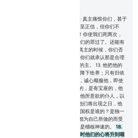
结合上下文阅读
章 40, 页 469, Juz 24
10
.
不信道者，必定要被召唤说：真主痛恨你们，甚于
你们痛恨自身，因为你们曾被召至正信，但你们不
信。
11
.
他们要说：我们的主啊！你使我们死两次，
你使我们生两次，故我们承认我们的罪过了。还能有
一条出路吗？
12
.
这是因为祈祷真主的时候，你们否
认了他的独一；如果以物配他，你们就承认那是合理
的，故判决只归真主--至尊至大的主。
13
.
他把他的
迹象昭示你们，他为你们从云中降下给养；只有归依
者能觉悟。
14
.
你们当祈祷真主，诚心顺服他，即使
不信道者不愿意。
15
.
他是至尊的，是有宝座的，他
依自己的决定发出的启示，授予他所意欲的仆人，以
便他警告众人以相会之日--
16
.
他们将出现之日，他
们的事，对真主毫无隐匿。今日国权是谁的？是独一
至尊的真主的。
17
.
今日，人人都为自己所做的而受
报酬。今日，毫无亏枉，真主确是稽核神速的。
18
.
你应当以临近之日警告他们，那时他们的心将升到咽