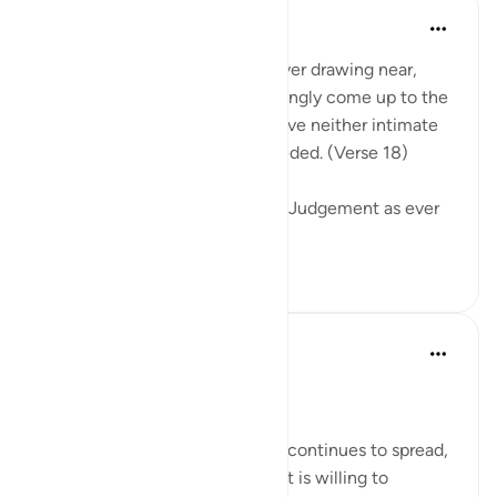
In the Shade of the Quran
31周前
·
参考
节 40:18
Warn them of the Day that is ever drawing near,
when people's hearts will chokingly come up to the
throats. The wrongdoers will have neither intimate
friend nor intercessor to be heeded. (Verse 18)
The surah describes the Day of Judgement as ever
drawing near...
查看更多
0
0
Hammad Fahim
2年前
·
参考
节 40:16-18, 40:4
No injustice Today!
As the genocide escalates and continues to spread,
we are witnessing a regime that is willing to