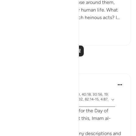
mercilessly take the lives of those around them,
showing complete disregard for human life. What
emboldens them to commit such heinous acts? I...
查看更多
20
4
阅读更多课程
反思
Abdel-Minem Mustafa
7年前
·
节 38:26, 88:1, 56:1, 37:21, 40:15, 50:20, 40:18, 30:56, 19:
参
39, 50:34, 101:1-3, 42:7, 9:18, 64:9, 40:32, 82:14-15, 4:87,
考
69:1-3, 50:42, 20:15
Allah gives 20 different names for the Day of
Judgement in the Quran! About this, Imam al-
Qurtubi said:
'Anything that is great has a many descriptions and