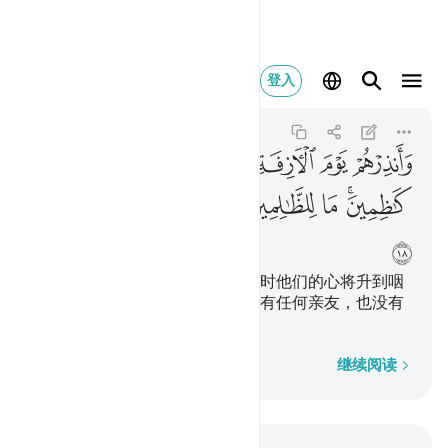
وانذرهم يوم الازفة
登入
Ghafir
40:18
40:18
ﱑ
ﱒ
ﱓ
ﱔ
ﱕ
ﱖ
ﱗ
ﱘﱙ
ﱚ
ﱛ
ﱜ
ﱝ
ﱞ
ﱟ
ﱠ
ﱡ
你应当以临近之日警告他们，那时他们的心将升到咽
喉，他满腹忧愁。不义者，将没有任何亲友，也没有
奏效的说情者。
逐字逐句
继续阅读