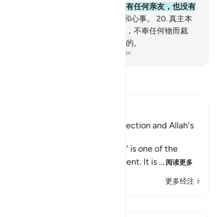
喉，他满腹忧愁。不义者，将没有任何亲友，也没有
奏效的说情者。
19
.
他知道偷眼和心事。
20
.
真主本
真理而裁判。他们舍他而崇拜的，不奉任何物而裁
判。真主确是全聪的，确是全知的。
-
Chinese Translation (Simplified) - Ma Jain
阅读《古兰经注》
Ibn Kathir (Abridged)
Warning of the Day of Resurrection and Allah's
judgement on that Day
`The Day that is drawing near' is one of the
names of the Day of Judgement. It is
…
阅读更多
更多经注
课程