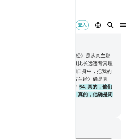
登入
合上下文阅读
1, 页 482, Juz 25
.
你说：你们告诉我吧！如果《古兰经》是从真主那
降示的，而你们不信它，那末，有谁比长远违背真理
更迷误呢？
53
.
我将在四方和在他们自身中，把我的
多迹象昭示他们，直到他们明白《古兰经》确是真
。难道你的主能见证万物还不够吗？
54
.
真的，他们
确怀疑将来是否要与他们的主会面。真的，他确是周
万物的。
inese Translation (Simplified) - Ma Jain
记与反思
对这节经文没有任何笔记或感想。