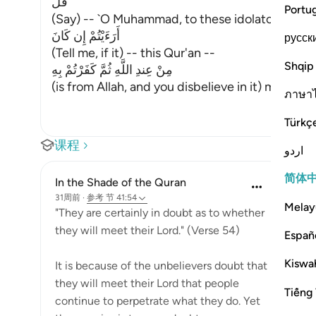
قُلْ
Portu
(Say) -- `O Muhammad, to these idolators who d
أَرَءَيْتُمْ إِن كَانَ
русск
(Tell me, if it) -- this Qur'an --
Shqip
مِنْ عِندِ اللَّهِ ثُمَّ كَفَرْتُمْ بِهِ
(is from Allah, and you disbelieve in it) means, 
ภาษา
Türkç
课程
اردو
简体
In the Shade of the Quran
31周前
·
参考
节 41:54
Melay
"They are certainly in doubt as to whether
they will meet their Lord." (Verse 54)
Españ
Kiswah
It is because of the unbelievers doubt that
they will meet their Lord that people
Tiếng 
continue to perpetrate what they do. Yet