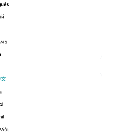
guês
isbelieve in the Qur'an'--
ий
`what do you think your posit
…
阅读更多
ไทย
更多经注
e
反思
中文
Sirotum Daud
5周前
·
u
参
章 67 和 节 25:20, 25:33, 41:53-54, 3:8-9,
考
67:19
ol
In the most recent Reflection Retreat,
Ilham Aminpointed out how often Allah
ili
talks about our sight in Surah Al-Mulk. By
the end of it, you could count around ten
Việt
times within only thirty verses, even more