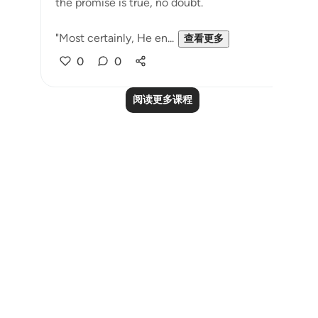
the promise is true, no doubt.
"Most certainly, He en...
查看更多
0
0
阅读更多课程
Notes
placeholders
close