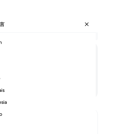
言
登入
结
h
章 4
52
ﳒ
ﳓ
ﳔ
ﳕ
ﳖ
ﳗ
ﳘﳙ
里
者
面。真的，他确是周知万物的。
许
ف
理
继续阅读
is
的
知
esia
-
Ch
no
笔
s:
你