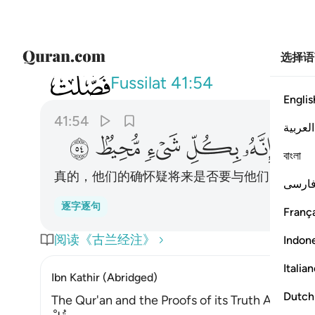
选择语
041
الا انهم في مرية من لقاء ربهم الا انه
Fussilat
41:54
Englis
41:54
العربية
ﳚ
ﳛ
ﳜ
ﳝ
ﳞ
ﳟ
বাংলা
真的，他们的确怀疑将来是否要与他们的主会
ارسی
逐字逐句
França
阅读《古兰经注》
Indon
Italia
Ibn Kathir (Abridged)
Dutch
The Qur'an and the Proofs of its Truth Allah say