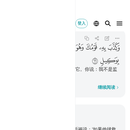
وكذب به قومك وهو ال
登入
Al-An'am
6:66
6:66
ﲴ
ﲵ
ﲶ
ﲷ
ﲸﲹ
ﲺ
ﲻ
ﲼ
ﲽ
ﲾ
这部经是真理，而你的宗族否认它。你说：我不是监
护你们的。
逐字逐句
继续阅读
结合上下文阅读
章 6, 页 135, Juz 7
63
.
你说：你们谦逊地和秘密地祈祷说：'如果他拯救