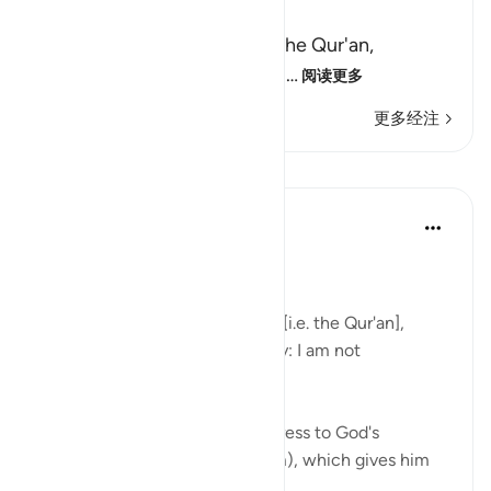
وَكَذَّبَ بِهِ
(But have denied it) denied the Qur'an,
guidance and clear explanati
…
阅读更多
更多经注
课程
In the Shade of the Quran
31周前
·
参考
节 6:66
Consistent Attitude
Your people have rejected this [i.e. the Qur'an],
although it is the very truth. Say: I am not
responsible for you. (Verse 66)
The passage starts with an address to God's
Messenger (peace be upon him), which gives him
and all believers wh...
查看更多