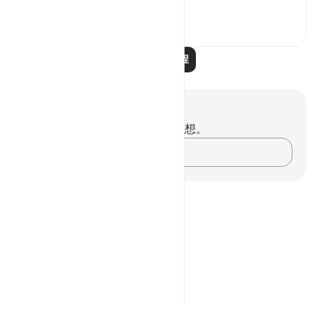
0
0
阅读更多课程
笔记与反思
你对这节经文没有任何笔记或感想。
记录你的想法……
Notes
placeholders