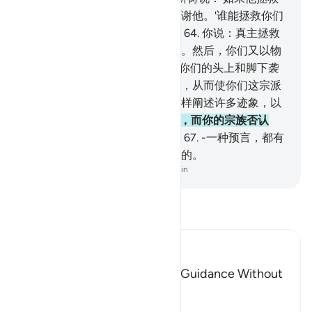
我们脱离这些苦难，我们必定感谢他。'谁能拯救你们
脱离陆地和海洋的各种苦难呢？
64
.
你说：真主拯救
你们脱离这些苦难，和－切忧患。然后，你们又以物
配他。
65
.
你说：他能使刑罚从你们的头上和脚下袭
击你们，或使你们各宗派相混杂，从而使你们这宗派
尝试那宗派的战争。你看，我怎样阐述许多迹象，以
便他们了解。
66
.
这部经是真理，而你的宗族否认
它。你说：我不是监护你们的。
67
.
-一种预言，都有
它实现的时间，你们不久会知道的。
-
Chinese Translation (Simplified) - Ma Jain
阅读《古兰经注》
Ibn Kathir (Abridged)
The Invitation to the Truth is Guidance Without
Coercion
Allah said,