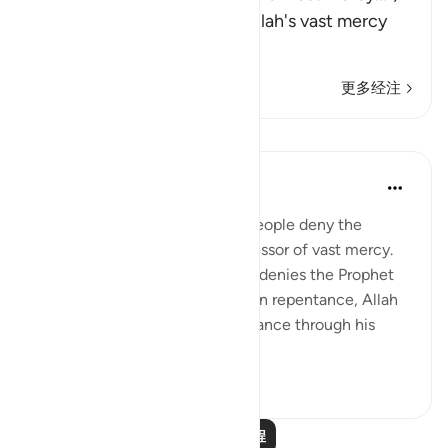
encouraging them to seek Allah's vast mercy
and follow His Mess
…
阅读更多
更多经注
课程
Omar Suleiman
8年前
·
参考
节 6:147
Allah tells the Prophet that if people deny the
message, Allah is still the possessor of vast mercy.
What this means is if someone denies the Prophet
at first, but then turns to Allah in repentance, Allah
is willing to accept that repentance through his
infini...
查看更多
4
0
阅读更多课程