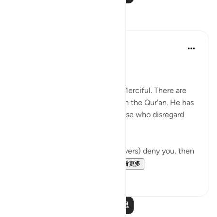
反思
Abdus Samiul Basir
5年前
·
参考
节 6:147
Allah's mercy
Allaah is Most Gracious, Most Merciful. There are
innumerable images of mercy in the Qur'an. He has
shown great mercy even to those who disregard
Allah's law.
Even then, if they (the disbelievers) deny you, then
say, 'Your Lord is all-perva...
查看更多
5
2
阅读更多反思