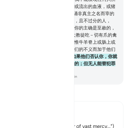
不得吃的食物；除非是自死物，或流出的血液，或猪
肉--因为它们确是不洁的--或是诵非真主之名而宰的
犯罪物。凡为势所迫，非出自愿，且不过分的人，
（虽吃禁物，毫无罪过），因为你的主确是至赦的，
确是至慈的。
146
.
我只禁戒犹太教徒吃－切有爪的禽
兽，又禁戒他们吃牛羊的脂油，惟牛羊脊上或肠上或
骨间的脂油除外。这是我因为他们的不义而加于他们
的惩罚，我确是诚实的。
147
.
如果他们否认你，你就
说：你们的主，是有广大的慈恩的；但无人能替犯罪
的民众抵抗他的刑罚。
-
Chinese Translation (Simplified) - Ma Jain
阅读《古兰经注》
Ibn Kathir (Abridged)
فَقُل رَّبُّكُمْ ذُو رَحْمَةٍ وَسِعَةٍ
(Say: "Your Lord is the Owner of vast mercy...")