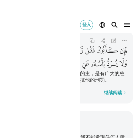
فان كذبوك فقل ربكم ذو
登入
Al-An'am
6:147
6:147
ﱁ
ﱂ
ﱃ
ﱄ
ﱅ
ﱆ
ﱇ
ﱈ
ﱉ
ﱊ
ﱋ
ﱌ
ﱍ
ﱎ
如果他们否认你，你就说：你们的主，是有广大的慈
恩的；但无人能替犯罪的民众抵抗他的刑罚。
逐字逐句
继续阅读
结合上下文阅读
章 6, 页 148, Juz 8
145
.
你说：在我所受的启示里，我不能发现任何人所