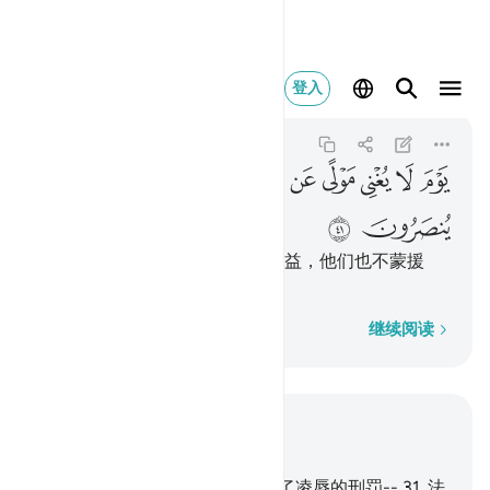
يوم لا يغني مولى عن مولى
登入
Ad-Dukhan
44:41
44:41
ﱇ
ﱈ
ﱉ
ﱊ
ﱋ
ﱌ
ﱍ
ﱎ
ﱏ
ﱐ
ﱑ
在那日，朋友对于朋友，毫无裨益，他们也不蒙援
助；
逐字逐句
继续阅读
结合上下文阅读
章 44, 页 498, Juz 25
30
.
我确已使以色列的后裔摆脱了凌辱的刑罚--
31
.
法