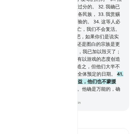
老的刑罚。他确是高傲的，确是过分的。
32
.
我确已
本真知而选拔他们，使他们超轶各民族，
33
.
我赏赐
他们许多迹象，都是有明显的试验的。
34
.
这等人必
定要说：
35
.
我们只有初次的死亡，我们不会复活。
36
.
你们把我们的祖先召唤回来吧，如果你们是说实
话的。
37
.
他们是更高贵的呢？还是图白的宗族是更
高贵呢？在他们之前的许多民族，我已加以毁灭了；
因为他们确是犯罪者。
38
.
我没有以游戏的态度创造
天地万物，
39
.
我只本真理而创造之，但他们大半不
知道。
40
.
甄别日，确是为他们全体预定的日期。
41
.
在那日，朋友对于朋友，毫无裨益，他们也不蒙援
助；
42
.
惟真主所怜恤者则不然。他确是万能的，确
是至慈的。
-
Chinese Translation (Simplified) - Ma Jain
阅读《古兰经注》