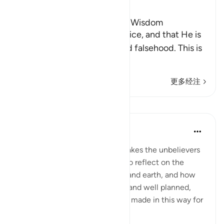
Ibn Kathir (Abridged)
This World was created for a Wisdom
Here Allah tells us of His justice, and that He is
far above mere play, folly and falsehood. This is
like the Ayah:
…
阅读更多
更多经注
课程
In the Shade of the Quran
31周前
·
参考
节 44:38-42
As this reminder in Verse 37 makes the unbelievers
shudder, they are called upon to reflect on the
perfect design of the heavens and earth, and how
the universe is finely balanced and well planned,
indicating that it is deliberately made in this way for
a part...
查看更多