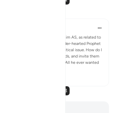
反思
Hammad Fahim
去年
·
参考
节 37:84-99
When we study the life of Ibrahim AS, as related to
us by Allah SWT, we find a tender-hearted Prophet
who is concerned about one critical issue. How do I
get people to abandon false gods, and invite them
to the worship of Allah alone? All he ever wanted
was f...
查看更多
24
5
阅读更多反思
笔记与反思