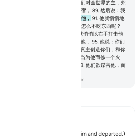
悖谬地崇拜许多神灵吗？
87
.
你们对全世界的主，究
竟作什么猜测？
88
.
他看一看星宿，
89
.
然后说：我
势必要害病。
90
.
他们就背离了他，
91
.
他就悄悄地
走向他们的众神灵，他说：你们怎么不吃东西呢？
92
.
你们怎么不说话呢？
93
.
他就悄悄以右手打击他
们。
94
.
众人就急急忙忙地来看他，
95
.
他说：你们
崇拜自己所雕刻的偶像吗？
96
.
真主创造你们，和你
们的行为。
97
.
他们说：你们应当为他而修一个火
炉，然后，将他投在烈火中。
98
.
他们欲谋害他，而
我却使他们变成占下风的。
-
Chinese Translation (Simplified) - Ma Jain
阅读《古兰经注》
Ibn Kathir (Abridged)
فَتَوَلَّوْاْ عَنْهُ مُدْبِرِينَ
(So they turned away from him and departed.)