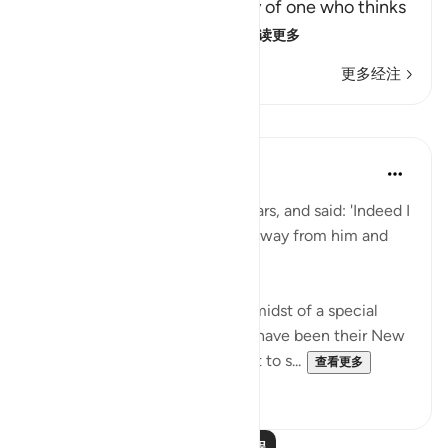
Qatadah said, "The Arabs say of one who thinks
deeply that he is looking
…
阅读更多
更多经注
课程
In the Shade of the Quran
31周前
·
参考
节 37:88-90
Then he cast a glance at the stars, and said: 'Indeed I
am sick.' So his people turned away from him and
left. (Verses 88-90)
Abraham's people were in the midst of a special
festive occasion, which might have been their New
Year's Day, when they went out to s...
查看更多
0
0
阅读更多课程