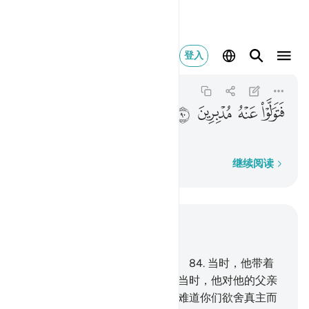
فتولوا عنه مدبرين ٩٠
登入
As-Saffat
37:90
37:90
ﲆ
ﲇ
ﲈ
ﲉ
他们就背离了他，
逐字逐句
继续阅读
结合上下文阅读
章 37, 页 449, Juz 23
83
.
他的宗派中，确有易卜拉欣。
84
.
当时，他带着
健全的心灵，来见他的主。
85
.
当时，他对他的父亲
和宗族说：你们崇拜什么？
86
.
难道你们欲舍真主而