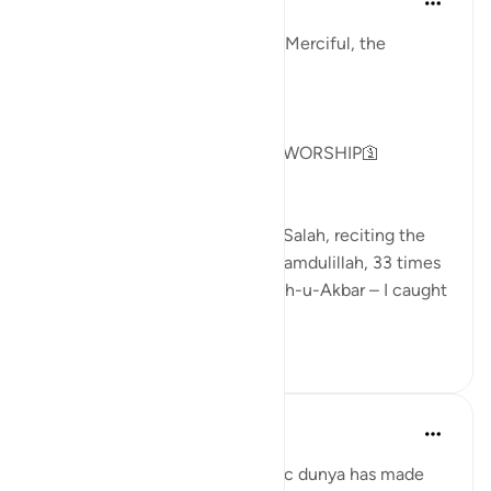
2年前
·
参考
节 51:57-58
In the Name of Allah, the Most Merciful, the
Especially Merciful.
GOD IS NOT IN NEED OF OUR WORSHIP🛐
As I sat on my prayer mat after Salah, reciting the
Sunnah tasbeeh – 33 times Alhamdulillah, 33 times
SubhanAllah, and 44 times Allah-u-Akbar – I caught
m...
查看更多
13
3
Sundas Ejaz
6年前
·
参考
节 51:56-58, 89:15-16
The fast-paced and materialistic dunya has made