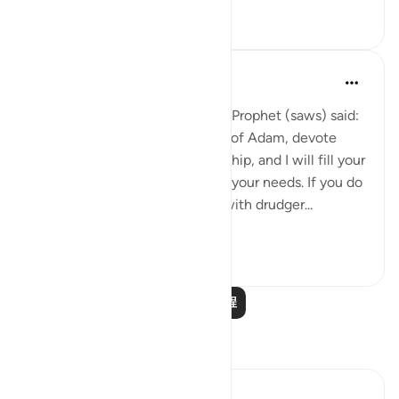
2
0
Prophetic Commentary
8年前
·
参考
节 51:56-58
Abu Hurayrah narrates that the Prophet (saws) said:
'Allah, the Exalted, says: ‘O son of Adam, devote
yourself exclusively to my worship, and I will fill your
chest with richness and satisfy your needs. If you do
not do so, I will fill your hands with drudger...
查看更多
3
0
阅读更多课程
反思
Khadejah Mehmood