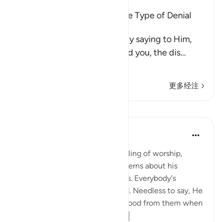
All Messengers met the Same Type of Denial
from Their Nations
Allah comforts His Prophet by saying to Him,
`just as these idolators denied you, the dis
…
阅读更多
更多经注
课程
In the Shade of the Quran
31周前
·
参考
节 51:57-58
The Qur'an strengthens the feeling of worship,
letting man overcome his concerns about his
livelihood and his selfish desires. Everybody's
livelihood is guaranteed by God. Needless to say, He
needs neither sustenance nor food from them when
He asks them to spe...
查看更多