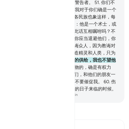
主，我对于你们确是一个坦率的警告者。
51
.
你们不
要以别的神灵与真主同受崇拜，我对于你们确是一个
坦率的警告者。
52
.
他们以前的各民族也象这样，每
有一个使者来临他们，他们就说：他是一个术士，或
是一个疯人。
53
.
难道他们曾以此话互相嘱咐吗？不
然，他们都是悖逆的民众。
54
.
你应当退避他们，你
绝不是受责备的。
55
.
你应当教诲众人，因为教诲对
于信士们确是有益的。
56
.
我创造精灵和人类，只为
要他们崇拜我。
57
.
我不望他们的供给，我也不望他
们的奉养。
58
.
真主确是供给万物的，确是有权力
的，确是坚定的。
59
.
不义的人们，和他们的朋友一
样，必得一份刑罚，所以叫他们不要催促我。
60
.
伤
哉不信道的人们！当他们被警告的日子来临的时候。
-
Chinese Translation (Simplified) - Ma Jain
阅读《古兰经注》
Ibn Kathir (Abridged)