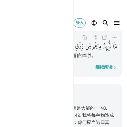
ما اريد منهم من رزق وما اري
登入
Adh-Dhariyat
51:57
51:57
ﱪ
ﱫ
ﱬ
ﱭ
ﱮ
ﱯ
ﱰ
ﱱ
ﱲ
ﱳ
我不望他们的供给，我也不望他们的奉养。
逐字逐句
继续阅读
结合上下文阅读
章 51, 页 523, Juz 27
47
.
天，我曾以权力建造它，我确是大能的；
48
.
地，我曾铺张它。美哉铺张者！
49
.
我将每种物造成
配偶，以便你们觉悟。
50
.
你说：你们应当逃归真