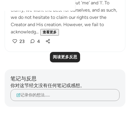
people self-centred. It is all about 'me' and 'I'. To
clarify, we want the best for ourselves, and as such,
we do not hesitate to claim our rights over the
Creator and His creation. However, we fail to
acknowledg...
查看更多
23
4
阅读更多反思
笔记与反思
你对这节经文没有任何笔记或感想。
记录你的想法……