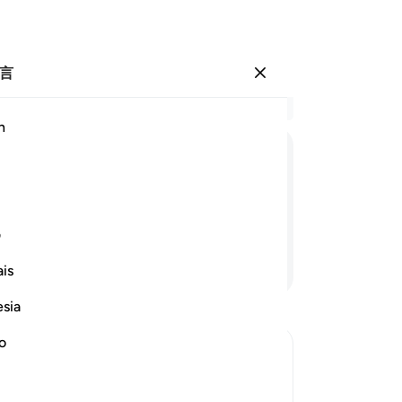
言
登入
结
h
章 7
26
ﲣ
ﲤ
ﲥ
ﲦ
ﲧ
ﲨ
28
在
也
ف
慢
继续阅读
is
逐
难
esia
而
用
no
不
h Informs of the Condition at the Time
-
Ch