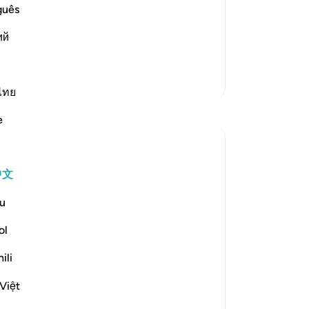
guês
rm Statement. Allah says,
笔
ий
你
e make the word "Kalla"
…
阅读更多
更多经注
ไทย
反思
e
Kulsum Maniar
4周前
·
参考
节 75:37-40
中文
بسم الله الرحمن الرحيم
u
سبحان الله. سبحان الله. سبحان الله.
ol
Just looked at this ayah, then looked at it
ili
again.
Việt
I was in a moment of self criticism.