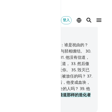
登入
合上下文阅读
5, 页 578, Juz 29
.
真的，灵魂达到锁骨，
27
.
有人说：谁是祝由的？
.
他确信那是离别。
29
.
（死时）胫与胫相缠结。
30
.
那日，他只被驱赶到你的主那里。
31
.
他没有信道，
没有礼拜。
32
.
他否认真理，背弃正道，
33
.
然后傲
地走回家去。
34
.
毁灭已逐渐地临近你。
35
.
毁灭已
渐地临近你。
36
.
难道人猜想自己是被放任的吗？
37
.
道他不曾是被射出精液吗？
38
.
然后，他变成血块，
真主加以创造他，使之成为肢体完全的人吗？
39
.
他
精液造化两性，男的和女的。
40
.
难道那样的造化者
能使死人复活吗？
inese Translation (Simplified) - Ma Jain