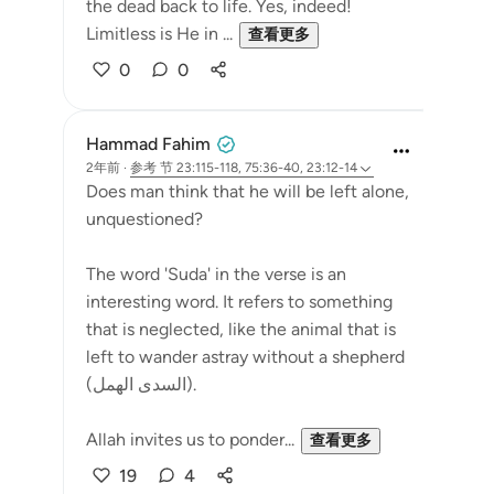
the dead back to life. Yes, indeed!
Limitless is He in ...
查看更多
0
0
Hammad Fahim
2年前
·
参考
节 23:115-118, 75:36-40, 23:12-14
Does man think that he will be left alone,
unquestioned?
The word 'Suda' in the verse is an
interesting word. It refers to something
that is neglected, like the animal that is
left to wander astray without a shepherd
(السدى الهمل).
Allah invites us to ponder...
查看更多
19
4