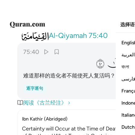
选择语
075
اليس ذالك بقادر على ان يحيي الموتى ٤٠
Al-Qiyamah
75:40
Englis
75:40
العربية
ﲩ
ﲪ
বাংলা
难道那样的造化者不能使死人复活吗？
ارسی
逐字逐句
França
阅读《古兰经注》
Indon
Italia
Ibn Kathir (Abridged)
Dutch
Certainty will Occur at the Time of Death. Alla