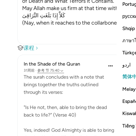
of Death and What Terrors it Contains.
Portu
May Allah make us firm at that time with the Fi
كَلاَّ إِذَا بَلَغَتِ التَّرَاقِىَ
русск
(Nay, when it reaches to the collarbones.) If w
Shqip
ภาษา
课程
Türkç
In the Shade of the Quran
اردو
31周前
·
参考
节 75:40
简体
The surah concludes with a note that
brings together the truths outlined
Melay
through its verses:
Españ
"Is He not, then, able to bring the dead
Kiswah
back to life?" (Verse 40)
Tiếng 
Yes, indeed! God Almighty is able to bring