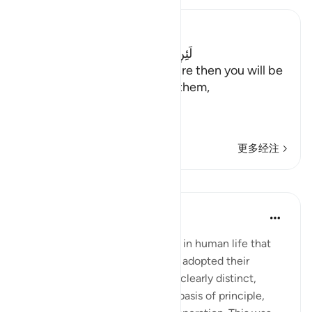
Ibn Kathir (Abridged)
لَئِنِ اتَّبَعْتُمْ شُعَيْبًا إِنَّكُمْ إِذاً لَّخَـسِرُونَ
("If you follow Shu`ayb, be sure then you will be
the losers!") Allah answered them,
فَأَخَ
…
阅读更多
更多经注
课程
In the Shade of the Quran
31周前
·
参考
节 7:91
A rule that God has established in human life that
when truth and falsehood have adopted their
respective stands and become clearly distinct,
confronting each other on the basis of principle,