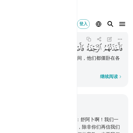
فاخذتهم الرجفة فا
登入
Al-A'raf
7:91
7:91
ﲕ
ﲖ
ﲗ
ﲘ
ﲙ
ﲚ
ﲛ
于是，地震袭击了他们，顷刻之间，他们都僵卧在各
人的家里。
逐字逐句
继续阅读
结合上下文阅读
章 7, 页 162, Juz 9
88
.
他的宗族中骄傲的贵族们说：舒阿卜啊！我们一
定要把你和你的信徒们逐出城外，除非你们再信我们