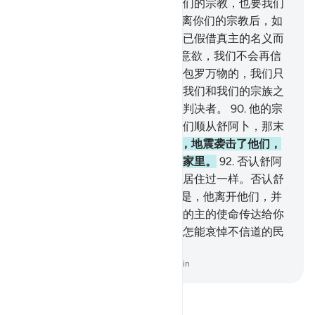
的宗教。他说：即使我们厌恶你们的宗教，也要我们
再信奉它吗？
89
.
真主使我们脱离你们的宗教后，如
果我们再去信它，那末，我们确已假借真主的名义而
造谣了。除非真主--我们的主--意欲，我们不会再信
你们的宗教。我们的主的知觉是包罗万物的，我们只
信托真主。我们的主啊！求你在我们和我们的宗族之
间依真理而判决吧，你是至善的判决者。
90
.
他的宗
族中不信道的贵族们说：如果你们顺从舒阿卜，那末
你们一定是亏折的人。
91
.
于是，地震袭击了他们，
顷刻之间，他们都僵卧在各人的家里。
92
.
否认舒阿
卜的人，好像没有在那个城市里居住过一样。否认舒
阿卜的人，确是亏折的。
93
.
于是，他离开他们，并
且说：我的宗族啊！我确已把我的主的使命传达给你
们了，并向你们提出了忠告。我怎能哀悼不信道的民
众呢！
-
Chinese Translation (Simplified) - Ma Jain
阅读《古兰经注》