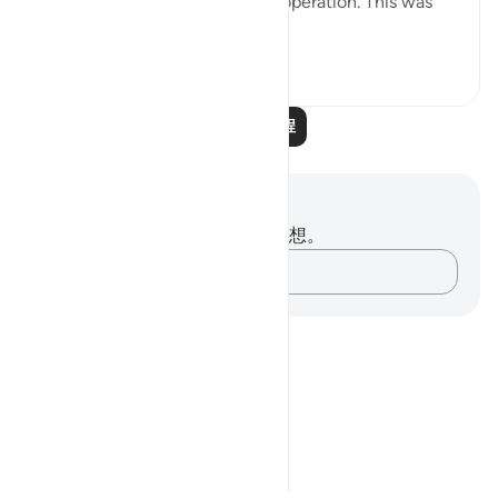
then God's law will come into operation. This was
what took place wi...
查看更多
0
0
阅读更多课程
笔记与反思
你对这节经文没有任何笔记或感想。
记录你的想法……