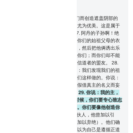
结合上下文阅读
章 7, 页 153, Juz 8
26
.
阿丹的子孙啊！我确已为你们而创造遮盖阴部的
衣服和修饰的衣服，敬畏的衣服尤为优美。这是属于
真主的迹象，以便他们觉悟。
27
.
阿丹的子孙啊！绝
不要让恶魔考验你们。犹如他把你们的始祖父母的衣
服脱下，而揭示他俩自己的阴部，然后把他俩诱出乐
园。他和他的部下，的确能看见你们；而你们却不能
看见他们。我确已使恶魔成为不信道者的盟友。
28
.
当他们做了丑事的时候，他们说：我们发现我们的祖
先是这样做的。真主也是命令我们这样做的。你说：
真主不命令人做丑事。难道你们假借真主的名义而妄
言你们自己所不知道的事情吗？
29
.
你说：我的主，
命令人主持公道，在-次礼拜的时候，你们要专心致志
地趋向他，要心悦诚服地祈祷他。你们要像他创造你
们的时候那样返本还原。
30
.
一伙人，他曾加以引
导；一伙人，是该迷误的（他曾加以弃绝）。他们确
已舍真主而以恶魔为保佑者，还以为自己是遵循正道