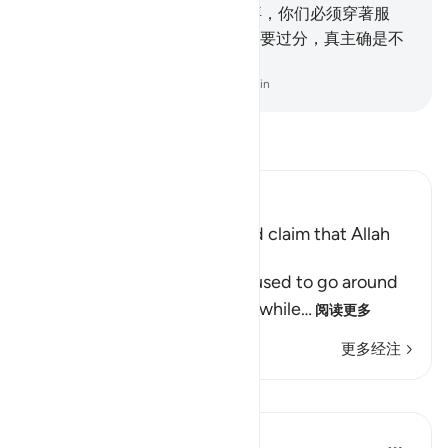
的。
31
.
阿丹的子孙啊！-逢礼拜，你们必须穿著服
饰。你们应当吃，应当喝，但不要过分，真主确是不
喜欢过分者的。
-
Chinese Translation (Simplified) - Ma Jain
阅读《古兰经注》
Ibn Kathir (Abridged)
Disbelievers commit Sins and claim that Allah
commanded Them to do so!
Mujahid said, "The idolators used to go around
the House (Ka`bah) in Tawaf while
…
阅读更多
更多经注
课程
In the Shade of the Quran