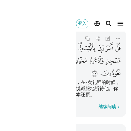
قل امر ربي بالقسط
登入
Al-A'raf
7:29
7:29
ﲴ
ﲵ
ﲶ
ﲷﲸ
ﲹ
ﲺ
ﲻ
ﲼ
ﲽ
ﲾ
ﲿ
ﳀ
ﳁﳂ
ﳃ
ﳄ
ﳅ
ﳆ
你说：我的主，命令人主持公道，在-次礼拜的时候，
你们要专心致志地趋向他，要心悦诚服地祈祷他。你
们要像他创造你们的时候那样返本还原。
逐字逐句
继续阅读