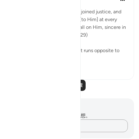
31周前
·
参考
节 7:29
Say: O Prophet, 'My Lord has enjoined justice, and
that you set your whole selves [to Him] at every
time and place of prayer, and call on Him, sincere in
your faith in Him alone.' (Verse 29)
This is what God has enjoined. It runs opposite to
the unbelievers' ...
查看更多
0
0
阅读更多课程
笔记与反思
你对这节经文没有任何笔记或感想。
记录你的想法……