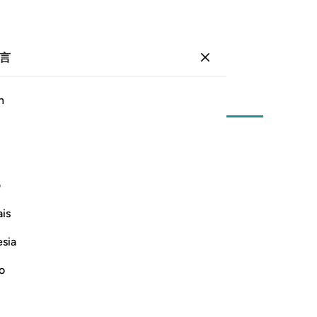
言
登入
页
590
卷
30
/
希兹布
59
h
ﳋ
ف
is
esia
no