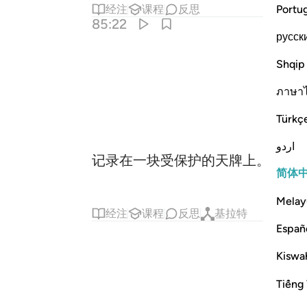
Portu
经注
课程
反思
85:22
русск
Shqip
ภาษา
Türkç
اردو
记录在一块受保护的天牌上。
简体
Melay
经注
课程
反思
基拉特
Españ
Kiswah
Tiếng 