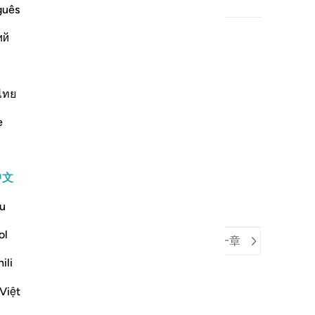
guês
ий
ไทย
e
中文
u
ol
上一章
回到本章开头
下一章
ili
Việt