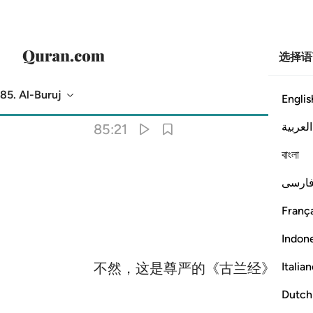
选择语
85. Al-Buruj
Englis
意译
: Chinese Translation (Simplified) - Ma Jian
العربية
85:21
বাংলা
ارسی
França
Indon
Italia
不然，这是尊严的《古兰经》，
Dutch