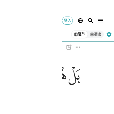
登入
逐节
诵读
بل هو قران مجيد ٢١
ﳇ
ﳈ
ﳉ
ﳊ
بَلْ هُوَ قُرْءَانٌۭ مَّجِيدٌۭ ٢١