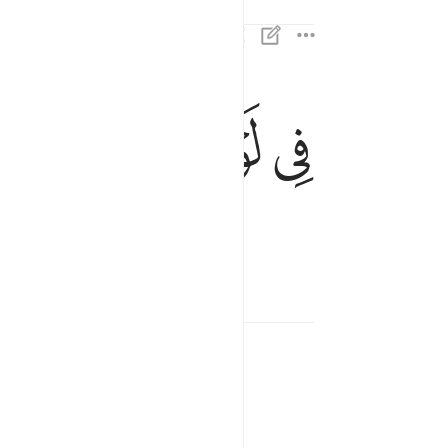
في لوح محفوظ ٢٢
ﳌ
ﳍ
ﳎ
ﳏ
فِى لَوْحٍۢ مَّحْفُوظٍۭ ٢٢