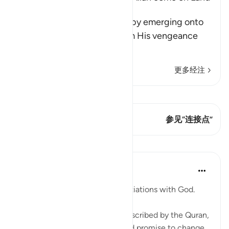
too
Allah says, do you think that by emerging onto
dry land you will be safe from His vengeance
and punis
…
阅读更多
更多经注
查看 Qiraat
这节经文有 1 连接点
参见“连接点”
课程
Ammar AlShukry
4年前
·
参考
节 17:68-69, 10:22
⁣Storms make you go into negotiations with God. ⁣⁣
It could be a storm at sea as described by the Quran,
where people implore Allah and promise to change