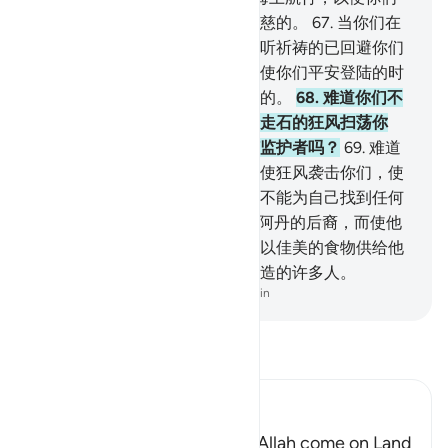
寻求他的恩惠。他对你们确是至慈的。
67
.
当你们在
海上遭受灾害的时候，你们向来听祈祷的已回避你们
了，而你们只有祈祷主了。当主使你们平安登陆的时
候，你们背叛了主。人原是孤恩的。
68
.
难道你们不
怕主使你们沦陷地下，或使飞沙走石的狂风扫荡你
们，而你们不能为自己找到任何监护者吗？
69
.
难道
你们不怕主使你们再去航海，而使狂风袭击你们，使
你们因孤恩而沉溺，然后，你们不能为自己找到任何
对主报仇者吗？
70
.
我确已优待阿丹的后裔，而使他
们在陆上或海上都有所骑乘，我以佳美的食物供给他
们，我使他们大大地超过我所创造的许多人。
-
Chinese Translation (Simplified) - Ma Jain
阅读《古兰经注》
Ibn Kathir (Abridged)
Does not the Punishment of Allah come on Land