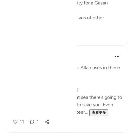
dramatic movie. Alas, it is a reality for a Gazan
doctor, Dr Alaa Al-Najjar.
While she was busy saving the lives of other
children...
查看更多
8
2
Humairah
4年前
·
参考
节 17:67-69
The analogy of sea and land that Allah uses in these
few verses are exciting to read.
Firstly, why use hardship at sea?
Because everyone knows that at sea there’s going to
be no help around you. No one to save you. Even
with your special skills in ship steer...
查看更多
11
1