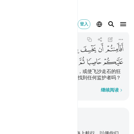
افامنتم ان يخسف بك
登入
Al-Isra
17:68
17:68
ﱖ
ﱗ
ﱘ
ﱙ
ﱚ
ﱛ
ﱜ
ﱝ
ﱞ
ﱟ
ﱠ
ﱡ
ﱢ
ﱣ
ﱤ
ﱥ
难道你们不怕主使你们沦陷地下，或使飞沙走石的狂
风扫荡你们，而你们不能为自己找到任何监护者吗？
逐字逐句
继续阅读
结合上下文阅读
章 17, 页 289, Juz 15
66
.
你们的主为你们而使船只在海上航行，以便你们