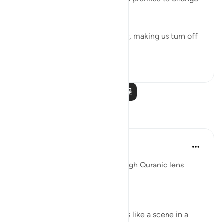
if they live to see land again. ⁣⁣
It could be turbulence in the air, making us turn off
our movie a...
查看更多
38
3
阅读更多课程
反思
Syaari Ab Rahman
去年
·
参考
节 17:68-77
AL ISRAA SERIES ~ Gaza Through Quranic lens
Ayat 68 - 77
EXPELLING ARROGANCE
Losing all your 9 children seems like a scene in a