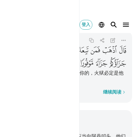
قال اذهب فمن تبعك
登入
Al-Isra
17:63
17:63
ﲓ
ﲔ
ﲕ
ﲖ
ﲗ
ﲘ
ﲙ
ﲚ
ﲛ
ﲜ
ﲝ
真主说：你去吧！他们中凡顺从你的，火狱必定是他
们和你的充分的报酬。
逐字逐句
继续阅读
结合上下文阅读
章 17, 页 288, Juz 15
61
.
当时我曾对众天神说：你们应当向阿丹叩头。他们