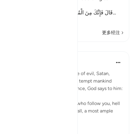
another Ayah (Allah) said:
قَالَ فَإِنَّكَ مِنَ الْمُنظَرِينَ - إِلَى يَوْمِ الْوَقْتِ الْمَعْلُوم
…
阅读更多
更多经注
课程
In the Shade of the Quran
31周前
·
参考
节 17:63
It is God's will that the advocate of evil, Satan,
should have his respite to try to tempt mankind
away from divine guidance. Hence, God says to him:
"Begone! As for those of them who follow you, hell
will be the recompense of you all, a most ample
recompens...
查看更多
0
0