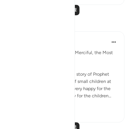
阅读更多课程
反思
Razia Zahra
33周前
·
参考
节 17:61-65
In the Name of Allah, the Most Merciful, the Most
Merciful,
Yesterday, I went to narrate the story of Prophet
Eesa Alahis salaam to a group of small children at
the masjid. The teachers were very happy for the
children to gain the opportunity for the children...
查看更多
8
0
阅读更多反思