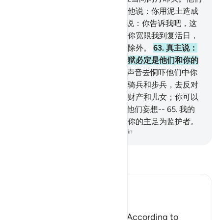
就向他叩头，但易卜劣厮除外。他说：你用泥土造成
的，我怎能向他叩头呢！
62
.
他说：你告诉我吧，这
就是你使他超越我的人吗？如果你宽限我到复活日，
我誓必根绝他的后裔，但少数人除外。
63
.
真主说：
你去吧！他们中凡顺从你的，火狱必定是他们和你的
充分的报酬。
64
.
你可以用你的声音去恫吓他们中你
所能恫吓的人；你可以统率你的骑兵和步兵，去反对
他们；你可以和他们同享他们的财产和儿女；你可以
许给他们任何东西--恶魔只许给他们妄想--
65
.
我的
仆人，你对他们没有任何权柄，你的主足为监护者。
-
Chinese Translation (Simplified) - Ma Jain
阅读《古兰经注》
Ibn Kathir (Abridged)
اذْهَبْ
`(Go,) I will give you respite.' According to