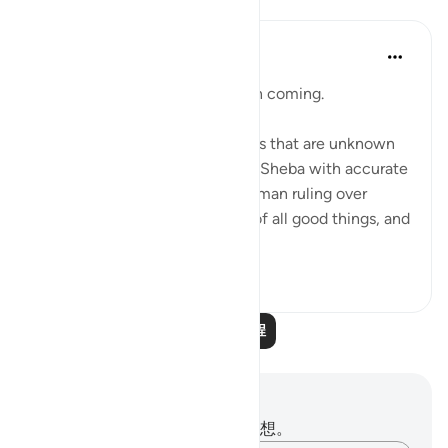
课程
In the Shade of the Quran
31周前
·
参考
节 27:22-26
The hoopoe did not take long in coming.
He said: 'I have just learnt things that are unknown
to you, and I come to you from Sheba with accurate
information. I found there a woman ruling over
them; and she has been given of all good things, and
hers is a magni...
查看更多
0
0
阅读更多课程
笔记与反思
你对这节经文没有任何笔记或感想。