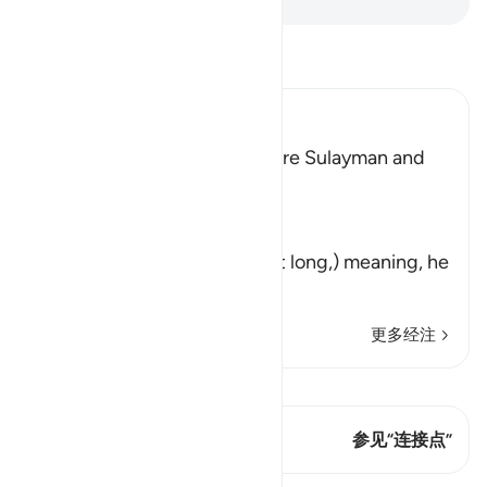
阅读《古兰经注》
Ibn Kathir (Abridged)
How the Hoopoe came before Sulayman and
told Him about Saba'
Allah says:
فَمَكَثَ غَيْرَ بَعِيدٍ
(But (the hoopoe) stayed not long,) meaning, he
was abse
…
阅读更多
更多经注
查看 Qiraat
这节经文有 2 连接点
参见“连接点”