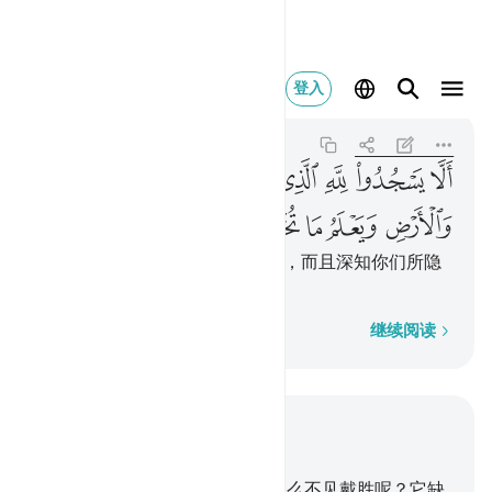
الا يسجدوا لله الذي ي
登入
An-Naml
27:25
27:25
ﱟﱠ
ﱡﱢ
ﱣ
ﱤ
ﱥ
ﱦ
ﱧ
ﱨ
ﱩ
ﱪ
ﱫ
ﱬ
ﱭ
ﱮ
ﱯ
他们不崇拜真主--揭示天地奥秘，而且深知你们所隐
讳和表白的主。
逐字逐句
继续阅读
结合上下文阅读
章 27, 页 379, Juz 19
20
.
. 他曾检阅众鸟，他说：我怎么不见戴胜呢？它缺