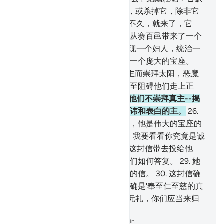
席吗？
21
.
我必定严厉地惩罚它，或杀掉它，除非它
带一个明证来给我。
22
.
它逗留不久，就来了，它
说：我知道了你不知道的事，我从赛百邑带来了一个
确实的消息给你。
23
.
我确已发现一个妇人，统治一
族人，她获得万物的享受，她有一个庞大的宝座。
24
.
我发现她和她的臣民都舍真主而崇拜太阳，恶魔
曾以他们的行为，迷惑他们，以至阻碍他们走上正
道，所以他们不遵循正道。
25
.
他们不崇拜真主--揭
示天地奥秘，而且深知你们所隐讳和表白的主。
26
.
真主，除他外，绝无应受崇拜者，他是伟大的宝座的
主。（此处叩头！）※
27
.
他说：我要看看你究竟是诚
实的，还是说谎的。
28
.
你把我这封信带去投给他
们，然后，离开他们，你试看他们如何答复。
29
.
她
说：臣仆们啊！我接到一封贵重的信。
30
.
这封信确
是素莱曼寄来的，这封信的内容确是'奉至仁至慈的真
主之名。
31
.
你们不要对我傲慢无礼，你们应当来归
顺我。'
-
Chinese Translation (Simplified) - Ma Jain