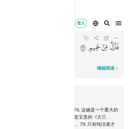
فنزل من حميم ٩٣
登入
Al-Waqi'ah
56:93
56:93
ﲘ
ﲙ
ﲚ
ﲛ
那末，他将享受沸水的款待，
逐字逐句
继续阅读
结合上下文阅读
章 56, 页 537, Juz 27
75
.
我必以星宿的没落处盟誓，
76
.
这确是一个重大的
盟誓，假若你们知道。
77
.
这确是宝贵的《古兰
经》，
78
.
记录在珍藏的经本中，
79
.
只有纯洁者才