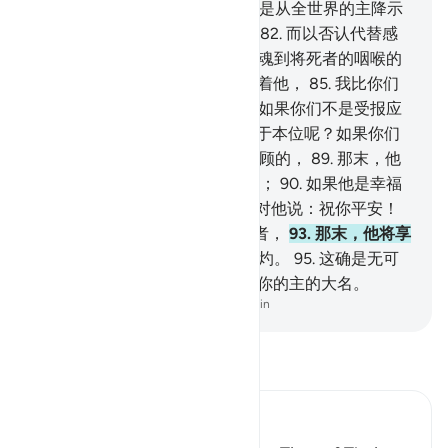
得抚摸那经本。
80
.
《古兰经》是从全世界的主降示
的。
81
.
难道你们藐视这训辞，
82
.
而以否认代替感
谢吗？
83
.
（你们）怎么不在灵魂到将死者的咽喉的
时候--
84
.
那时候，你们大家看着他，
85
.
我比你们
更临近他，但你们不晓得，
86
.
如果你们不是受报应
的，--
87
.
你们怎不使灵魂复返于本位呢？如果你们
是说实话的。
88
.
如果他是被眷顾的，
89
.
那末，他
将享受舒适、给养与恩泽的乐园；
90
.
如果他是幸福
者，
91
.
那末，一般幸福的人将对他说：祝你平安！
92
.
如果他是迷误的、否认复活者，
93
.
那末，他将享
受沸水的款待，
94
.
和烈火的烧灼。
95
.
这确是无可
置疑的真理。
96
.
故你应当颂扬你的主的大名。
-
Chinese Translation (Simplified) - Ma Jain
阅读《古兰经注》
Ibn Kathir (Abridged)