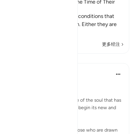
The Condition of People at the Time of Their
Death
These are the three types of conditions that
people face upon their death. Either they are
among the
…
阅读更多
更多经注
课程
In the Shade of the Quran
31周前
·
参考
节 56:88-94
The Final Destination
The surah now explains the fate of the soul that has
turned its back on this world to begin its new and
permanent life:
If that dying person is one of those who are drawn