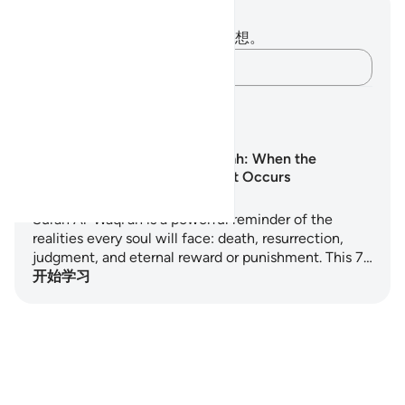
笔记与反思
你对这节经文没有任何笔记或感想。
记录你的想法……
学习计划
Surah Al-Waqi‘ah: When the
Inevitable Event Occurs
Surah Al-Waqi'ah is a powerful reminder of the
realities every soul will face: death, resurrection,
judgment, and eternal reward or punishment. This 7…
开始学习