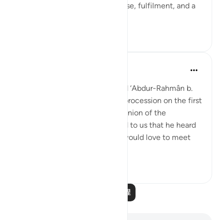
close to God, he will have repose, fulfilment, and a
garden of bl...
查看更多
1
0
Prophetic Commentary
7年前
·
参考
节 56:88-95
‘Atâ’ b. as-Sâ’ib narrates: I heard ‘Abdur-Rahmân b.
Abu Layla say during a funeral procession on the first
day that I met him: 'This companion of the
Messenger of Allah ﷺ reported to us that he heard
the Prophet ﷺ say: ‘Whoever would love to meet
Allah (Might...
查看更多
5
1
阅读更多课程