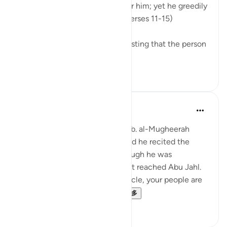
making life smooth and easy for him; yet he greedily
desires that I give him more. (Verses 11-15)
There are several reports suggesting that the person
so referred t...
查看更多
0
0
Prophetic Commentary
8年前
·
参考
节 74:11-30
Ibn ‘Abbâs narrates: Al-Waleed b. al-Mugheerah
came to the Prophet (saws), and he recited the
Qur’an to him. It seemed as though he was
sympathizing with him, and that reached Abu Jahl.
He came to him and said: 'O uncle, your people are
considering collecting ...
查看更多
0
0