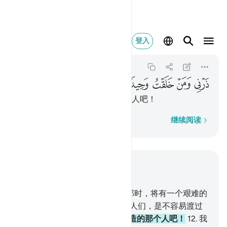
ذرني ومن خلقت وحيدا ١١
登入
Al-Muddaththir
74:11
74:11
ﲿ
ﳀ
ﳁ
ﳂ
ﳃ
你让我独自处治我所创造的那个人吧！
逐字逐句
继续阅读
结合上下文阅读
章 74, 页 575, Juz 29
8
.
当号角被吹向的时候，
9
.
在那时，将有一个艰难的
日子。
10
.
那个日子对不信道的人们，是不容易渡过
的。
11
.
你让我独自处治我所创造的那个人吧！
12
.
我