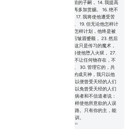
赏赐他丰富的财产，
13
.
和在跟前的子嗣，
14
.
我提高
了他的声望，
15
.
而他还冀望我再多加赏赐。
16
.
绝不
然，他确实是反对我的迹象的，
17
.
我将使他遭受苦
难。
18
.
他碓已思考，确已计划。
19
.
但无论他怎样计
划，他是被弃绝的。
20
.
无论他怎样计划，他终是被
弃绝的。
21
.
他看一看，
22
.
然后皱眉蹙额，
23
.
然后
高傲地转过身去，
24
.
而且说：这只是传习的魔术，
25
.
这只是凡人的言辞。
26
.
我将使他堕入火狱，
27
.
你怎能知道火狱是什么？
28
.
它不让任何物存在，不
许任何物留下，
29
.
它烧灼肌肤。
30
.
管理它的，共
计十九名。
31
.
我只将管理火狱的成天神，我只以他
们的数目，考验不信道的人们，以便曾受天经的人们
认清，而信道的人们更加笃信；以免曾受天经的人们
和信道的人们怀疑；以便心中有病者和不信道者说：
真主设这个譬喻做什么？真主这样使他所意欲的人误
入迷途，使他所意欲的人遵循正路。只有你的主，能
知道他的军队，这只是人类的教训。
-
Chinese Translation (Simplified) - Ma Jain