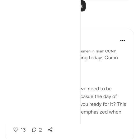
阅读更多课程
反思
Esma Esa
6年前
·
参考
节 74:8-28
张贴在
Muslim Student Organization & Women in Islam CCNY
Reflections from our sisters during todays Quran
Circle
8-9:
- These ayat remind us of how we need to be
accountable for our actions, becasue the day of
judgment is drawing near - are you ready for it? This
concept of accountability gets emphasized when
you c...
查看更多
13
2