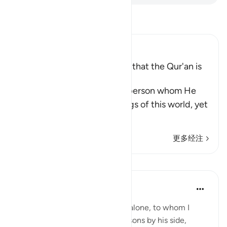
阅读《古兰经注》
Ibn Kathir (Abridged)
A Threat for Whoever claims that the Qur'an is
Magic
Allah threatens this wicked person whom He
has favored with the blessings of this world, yet
he is
…
阅读更多
更多经注
课程
In the Shade of the Quran
31周前
·
参考
节 74:11-15
Leave to me the one I created alone, to whom I
have granted vast wealth, and sons by his side,