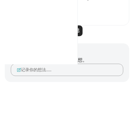
查看更多
4
0
阅读更多反思
笔记与反思
你对这节经文没有任何笔记或感想。
记录你的想法……
Notes