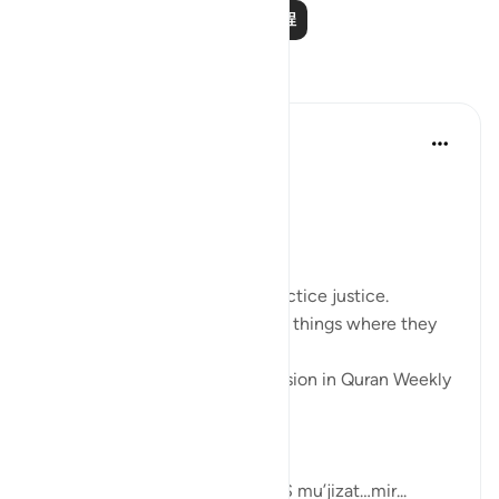
阅读更多课程
反思
Sherene Mansor
4年前
·
参考
节 60:8, 54:27-29
#QuranWeeklyDose
#AllahLoves
#MissionStatement
Allah SWT loves those who practice justice.
Allah SWT loves those who put things where they
belong.
These was the points of discussion in Quran Weekly
Dose
this week.
Allah SWT gifts his Prophets AS mu’jizat…mir...