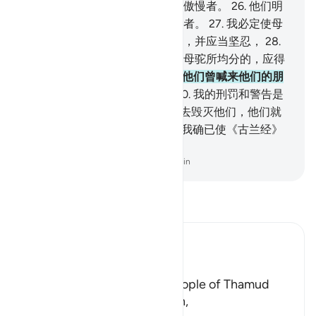
启示吗？不然，他是说谎者，是傲慢者。
26
.
他们明
日将知道谁是说谎者，谁是傲慢者。
27
.
我必定使母
驼考验他们，故你应当期待他们，并应当坚忍，
28
.
你应当告诉他们，井水是他们和母驼所均分的，应得
水分的，轮流着到井边来。
29
.
他们曾喊来他们的朋
友，他就拿起剑来宰了母驼。
30
.
我的刑罚和警告是
怎样的！
31
.
我确已使一种爆炸去毁灭他们，他们就
变成造圈栏者所用的枯木。
32
.
我确已使《古兰经》
易于记诵，有接受劝告的人吗？
-
Chinese Translation (Simplified) - Ma Jain
阅读《古兰经注》
Ibn Kathir (Abridged)
The Story of Thamud
Allah states here that the people of Thamud
denied their Messenger Salih,