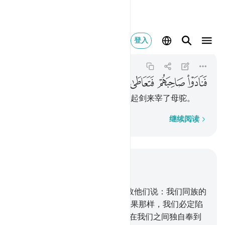
فنادوا صاحبهم فتعاطى ف
登入
Al-Qamar
54:29
54:29
ﱋ
ﱌ
ﱍ
ﱎ
ﱏ
他们曾喊来他们的朋友，他就拿起剑来宰了母驼。
逐字逐句
继续阅读
结合上下文阅读
章 54, 页 530, Juz 27
23
.
赛莫德人否认过警告，
24
.
故他们说：我们同族的
一个凡人，我们能顺从他吗？如果那样，我们必定陷
于迷误和疯狂之中。
25
.
难道他在我们之间独自奉到