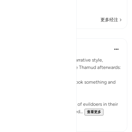
فَقَالُواْ أَبَشَراً مِّنَّا وَحِداً نَّتَّبِعُهُ إِنَّآ إ
…
阅读更多
更多经注
课程
In the Shade of the Quran
31周前
·
参考
节 54:29-30
The surah here reverts to the narrative style,
reporting what happened to the Thamud afterwards:
"They called their friend, who took something and
slew her." (Verse 29)
This friend belonged to a group of evildoers in their
city. The group itself is described...
查看更多
0
0