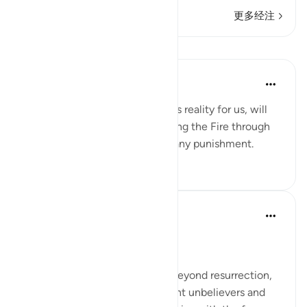
更多经注
课程
Yaser Birjas
8年前
·
参考
节 78:24
Tasting, a sense that guarantees reality for us, will
not be felt when we are enduring the Fire through
cool breeze or drink to relieve any punishment.
0
0
In the Shade of the Quran
31周前
·
参考
节 78:21-30
The Fateful Day
The surah takes another step, beyond resurrection,
to describe the fate of the tyrant unbelievers and