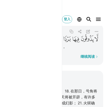
لا يذوقون فيها بردا ولا 
登入
An-Naba
78:24
78:24
ﲥ
ﲦ
ﲧ
ﲨ
ﲩ
ﲪ
ﲫ
他们在其中不能睡眠，不得饮料，
逐字逐句
继续阅读
结合上下文阅读
章 78, 页 582, Juz 30
17
.
判决之日，确是指定的日期，
18
.
在那日，号角将
被吹向，你们就成群而来；
19
.
天将被开辟，有许多
门户；
20
.
山峦将被移动，而变成幻影；
21
.
火狱确