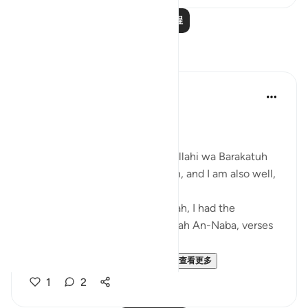
阅读更多课程
反思
Zufisha Khaleel
28周前
·
参考
节 78:24-26
Bismillah..
Assalamu Alaikum wa Rahmatullahi wa Barakatuh
I hope you are all in good health, and I am also well,
Alhamdulillah.
Today, by the permission of Allah, I had the
opportunity to reflect upon Surah An-Naba, verses
24 to 26.
Surah An-Naba | Verses 24–...
查看更多
1
2