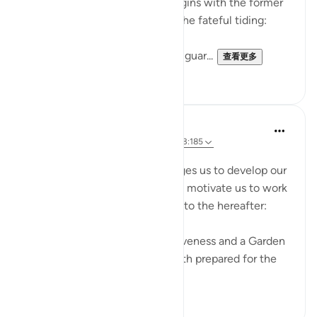
also that of the righteous. It begins with the former
group who raise doubts about the fateful tiding:
"Hell stands as a vigilant watch guar...
查看更多
0
0
Dr. Magdy Al-Hilali
4年前
·
参考
节 73:12-13, 3:133, 78:21-26, 3:185
张贴在
Muslim American Society
The Quran repeatedly encourages us to develop our
love and longing for Paradise to motivate us to work
hard and invite others to aspire to the hereafter:
'Hurry towards your Lord’s forgiveness and a Garden
as wide as the heavens and earth prepared for the
rig...
查看更多
17
1