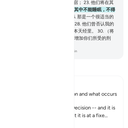
是伺候著，
22
.
它是悖逆者的归宿；
23
.
他们将在其
中逗留长久的时期。
24
.
他们在其中不能睡眠，不得
饮料，
25
.
只饮沸水和脓汁。
26
.
那是一个很适当的
报酬。
27
.
他们的确不怕清算，
28
.
他们曾否认我的
迹象，
29
.
我曾将万事记录在一本天经里。
30
.
（将
对他们说：）你们尝试吧！我只增加你们所受的刑
罚。
-
Chinese Translation (Simplified) - Ma Jain
阅读《古兰经注》
Ibn Kathir (Abridged)
Explaining the Day of Decision and what occurs
during it
Allah says about the Day of Decision -- and it is
the Day of Judgement -- that it is at a fixe
…
阅读更多