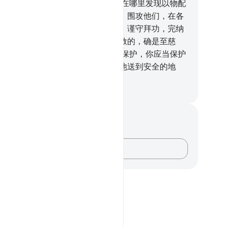
者的。
5
.
当禁月逝去的时候，你们在哪里发现以物配
者，就在那里杀戮他们，俘虏他们，围攻他们，在各
要隘侦候他们。如果他们悔过自新，谨守拜功，完纳
课，你们就放走他们。真主确是至赦的，确是至慈
。
6
.
以物配主者当中如果有人求你保护，你应当保护
，直到他听到真主的言语，然后把他送到安全的地
。这是因为他们是无知的民众。
inese Translation (Simplified) - Ma Jain
记与反思
对这节经文没有任何笔记或感想。
记录你的想法……