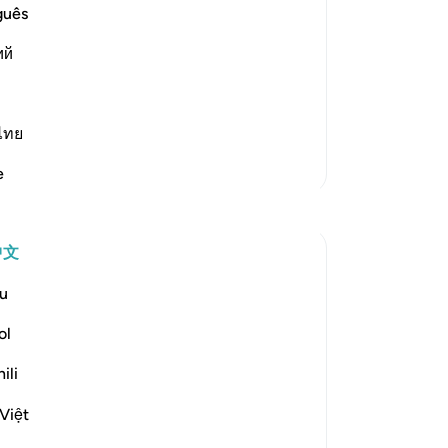
畏
guês
his Surah
主
 last Surahs to be revealed to the
ий
个
天
的
他
ไทย
方
更多经注
e
-
Ch
笔
中文
你
u
ol
ounced] to those of the idolaters with
ili
Việt
, which outlines the basic prin...
查看更多