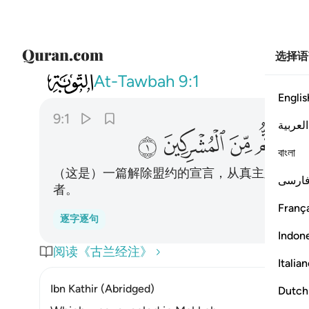
选择语
009
براءة من الله ورسوله الى الذين عاه
At-Tawbah
9:1
Englis
9:1
العربية
ﱇ
ﱈ
ﱉ
ﱊ
বাংলা
（这是）一篇解除盟约的宣言，从真主及其使
ارسی
者。
França
逐字逐句
Indon
阅读《古兰经注》
Italia
Ibn Kathir (Abridged)
Dutch