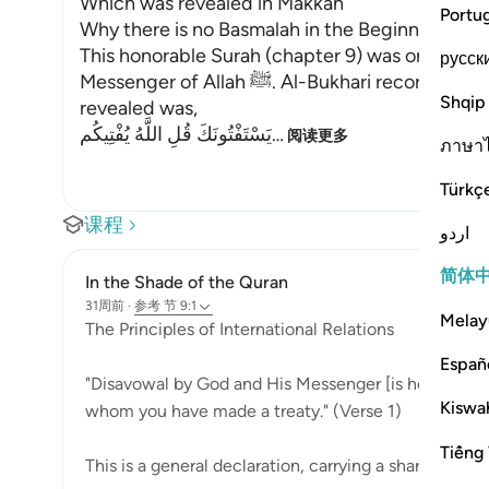
Which was revealed in Makkah
Portu
Why there is no Basmalah in the Beginning of T
This honorable Surah (chapter 9) was one of the
русск
Messenger of Allah ﷺ. Al-Bukhari recorded that Al-Bara' said, "The last Ayah to be
Shqip
revealed was,
يَسْتَفْتُونَكَ قُلِ اللَّهُ يُفْتِيكُم
…
阅读更多
ภาษา
Türkç
课程
اردو
简体
In the Shade of the Quran
31周前
·
参考
节 9:1
Melay
The Principles of International Relations
Españ
"Disavowal by God and His Messenger [is hereby ann
Kiswah
whom you have made a treaty." (Verse 1)
Tiếng 
This is a general declaration, carrying a sharp rhythm