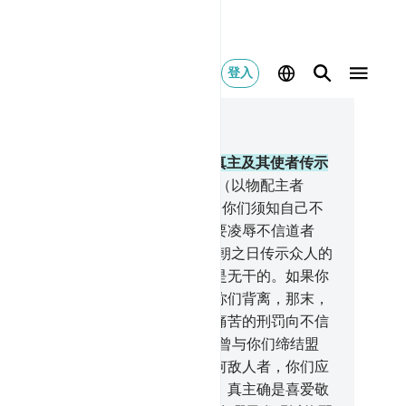
登入
合上下文阅读
, 页 187, Juz 10
（这是）一篇解除盟约的宣言，从真主及其使者传示
些曾与你们缔约的以物配主者。
2
.
（以物配主者
！）你们可以在地面上漫游4个月，你们须知自己不
逃避真主的谴责，（须知）真主是要凌辱不信道者
。
3
.
（这是）从真主及其使者在大朝之日传示众人的
告：真主及其使者对于以物配主者是无干的。如果你
悔过，那对于你们是更好的，如果你们背离，那末，
知你们不能逃避真主的谴责。你以痛苦的刑罚向不信
者报喜吧。
4
.
但以物配主的人们中曾与你们缔结盟
，而没有任何违背，也没有资助任何敌人者，你们应
遵守与他们缔结的盟约，直至满期。真主确是喜爱敬