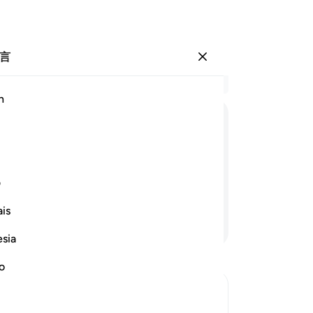
言
登入
结
h
章 9
1
.
ﱁ
ﱂ
ﱃ
ﱄ
ﱅ
ﱆ
那
啊
者传示那些曾与你们缔约的以物配主
能
ف
的
is
通
继续阅读
们
esia
须
道
no
约
当