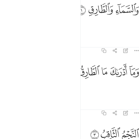
ﱁ
السماء والطارق ١
ﱂ
ﱃ
َٱلسَّمَآءِ وَٱلطَّارِقِ ١
以穷苍和启明星盟誓，
经注
课程
反思
86:2
ﱄ
ﱅ
ﱆ
ما ادراك ما الطارق ٢
ﱇ
ﱈ
َمَآ أَدْرَىٰكَ مَا ٱلطَّارِقُ ٢
你怎能知道启明星是什麽？
经注
课程
反思
86:3
ﱉ
لنجم الثاقب ٣
ﱊ
ﱋ
لنَّجْمُ ٱلثَّاقِبُ ٣