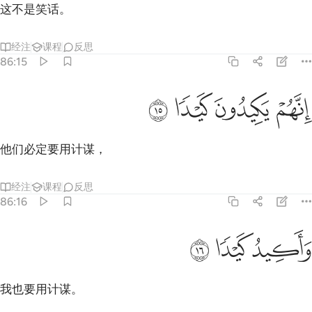
这不是笑话。
经注
课程
反思
86:15
ﲃ
نهم يكيدون كيدا ١٥
ﲄ
ﲅ
ﲆ
ِنَّهُمْ يَكِيدُونَ كَيْدًۭا ١٥
他们必定要用计谋，
经注
课程
反思
86:16
اكيد كيدا ١٦
ﲇ
ﲈ
ﲉ
َأَكِيدُ كَيْدًۭا ١٦
我也要用计谋。