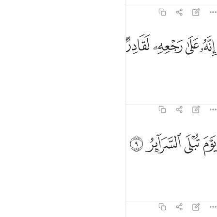
经注
课程
反思
86:8
ﱣ
ﱤ
نه على رجعه لقادر ٨
ﱥ
ﱦ
ﱧ
ِنَّهُۥ عَلَىٰ رَجْعِهِۦ لَقَادِرٌۭ ٨
真主确是能使他复原的，
经注
课程
反思
86:9
ﱨ
ﱩ
وم تبلى السراير ٩
ﱪ
ﱫ
َوْمَ تُبْلَى ٱلسَّرَآئِرُ ٩
那是在一切秘密被揭穿之日。
经注
课程
反思
86:10