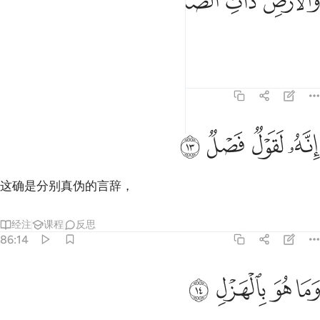
ﱷ
ﱸ
ﱹ
ﱺ
َٱلْأَرْضِ ذَاتِ ٱلصَّدْعِ ١٢
和有缝的地发誓，
经注
课程
反思
86:13
ﱻ
نه لقول فصل ١٣
ﱼ
ﱽ
ﱾ
ِنَّهُۥ لَقَوْلٌۭ فَصْلٌۭ ١٣
这确是分别真伪的言辞，
经注
课程
反思
86:14
ﱿ
ﲀ
ما هو بالهزل ١٤
ﲁ
ﲂ
َمَا هُوَ بِٱلْهَزْلِ ١٤