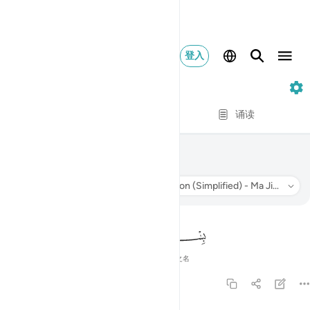
登入
86. At-Tariq
逐节
诵读
086
86
.
At-Tariq
启明星
听
意译
: Chinese Translation (Simplified) - Ma Jian
信息
奉至仁至慈的真主之名
86:1