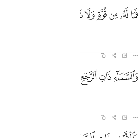
ﱬ
ﱭ
ﱮ
ﱯ
ما له من قوة ولا ناصر ١٠
ﱰ
ﱱ
ﱲ
َمَا لَهُۥ مِن قُوَّةٍۢ وَلَا نَاصِرٍۢ ١٠
他绝没有能力，也没有援助者。
经注
课程
反思
86:11
ﱳ
ﱴ
السماء ذات الرجع ١١
ﱵ
ﱶ
َٱلسَّمَآءِ ذَاتِ ٱلرَّجْعِ ١١
以含雨的云
经注
课程
反思
86:12
الارض ذات الصدع ١٢