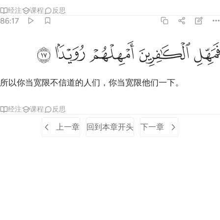
经注
课程
反思
86:17
ﲊ
ﲋ
مهل الكافرين امهلهم رويدا ١٧
ﲌ
ﲍ
ﲎ
َمَهِّلِ ٱلْكَـٰفِرِينَ أَمْهِلْهُمْ رُوَيْدًۢا ١٧
所以你当宽限不信道的人们，你当宽限他们一下。
经注
课程
反思
上一章
回到本章开头
下一章