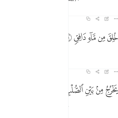
经注
课程
反思
86:6
ﱘ
ﱙ
ﱚ
لق من ماء دافق ٦
ﱛ
ﱜ
ُلِقَ مِن مَّآءٍۢ دَافِقٍۢ ٦
他是射出的精液造成的。
经注
课程
反思
86:7
ﱝ
ﱞ
ﱟ
خرج من بين الصلب والترايب ٧
ﱠ
ﱡ
ﱢ
َخْرُجُ مِنۢ بَيْنِ ٱلصُّلْبِ وَٱلتَّرَآئِبِ ٧
那精液是从脊柱和肋骨之间发出的。