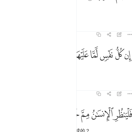
是那灿烂的明星。
经注
课程
反思
86:4
ﱌ
ﱍ
ﱎ
ﱏ
ن كل نفس لما عليها حافظ ٤
ﱐ
ﱑ
ﱒ
ِن كُلُّ نَفْسٍۢ لَّمَّا عَلَيْهَا حَافِظٌۭ ٤
每个人，都有一个保护者。
经注
课程
反思
基拉特
86:5
ﱓ
ﱔ
لينظر الانسان مم خلق ٥
ﱕ
ﱖ
ﱗ
َلْيَنظُرِ ٱلْإِنسَـٰنُ مِمَّ خُلِقَ ٥
人应当想一想，他自己是用什麽造成的？