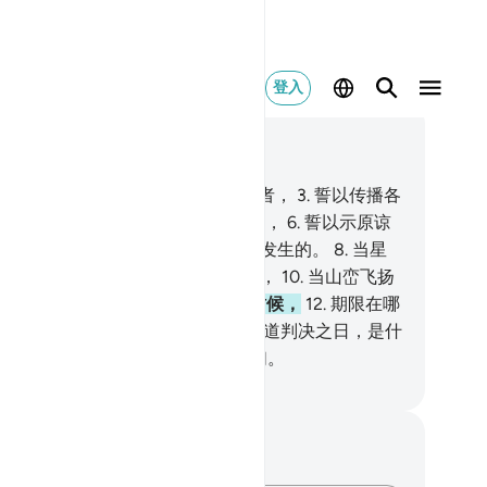
登入
合上下文阅读
7, 页 580, Juz 29
誓以奉派传达佳音，
2
.
遂猛烈吹动者，
3
.
誓以传播各
，
4
.
而使之分散，
5
.
乃传授教训者，
6
.
誓以示原谅
警告者，
7
.
警告你们的事，是必定发生的。
8
.
当星
黯淡的时候，
9
.
当天体破裂的时候，
10
.
当山峦飞扬
时候，
11
.
当众使者被定期召集的时候，
12
.
期限在哪
呢？
13
.
在判决之日。
14
.
你怎能知道判决之日，是什
？
15
.
在那日，伤哉否认真理的人们。
inese Translation (Simplified) - Ma Jain
记与反思
对这节经文没有任何笔记或感想。