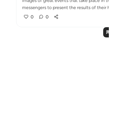
images of great events that take place in the unive
messengers to present the results of their having deli
0
0
阅读更多课
Notes
placeholders
close