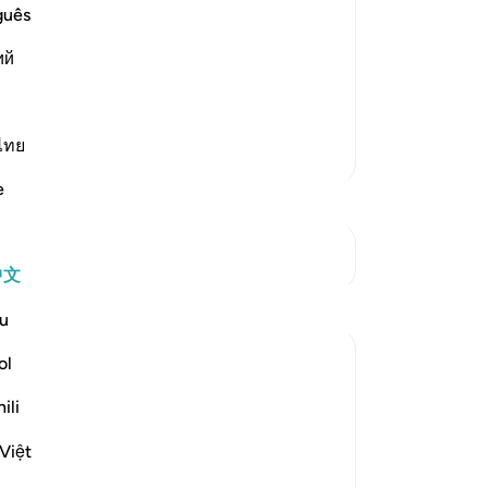
in the Maghrib Prayer
guês
n Mas`ud -- that he said, "While we were
ina,
ий
reci
…
阅读更多
ไทย
更多经注
e
参见“连接点”
中文
u
ol
ili
Việt
wed by a strong jolt as we are shown