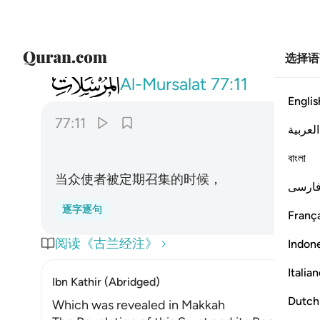
选择语
077
واذا الرسل اقتت ١١
Al-Mursalat
77:11
Englis
77:11
العربية
বাংলা
当众使者被定期召集的时候，
ارسی
逐字逐句
França
阅读《古兰经注》
Indon
Italia
Ibn Kathir (Abridged)
Dutch
Which was revealed in Makkah