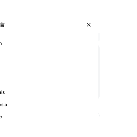
言
登入
结
h
章 7
1
.
ﲤ
ﲥ
ﲦ
ﲧ
物
或
宿
ف
的
继续阅读
is
日
么
esia
-
Ch
no
笔
你