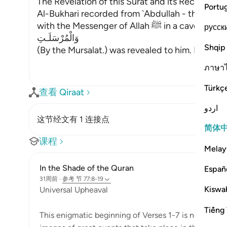
The Revelation of this Surat and its Recitation 
Portu
Al-Bukhari recorded from `Abdullah - that is Ib
with the Messenger of Allah ﷺ in a cave at M
русск
وَالْمُرْسَلَـتِ
Shqip
(By the Mursalat.) was revealed to him. He was 
ภาษา
Türkç
查看 Qiraat
اردو
这节经文有 1 连接点
简体
课程
Melay
In the Shade of the Quran
Españ
31周前
·
参考
节 77:8-19
Kiswah
Universal Upheaval
Tiếng 
This enigmatic beginning of Verses 1-7 is now follo