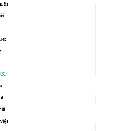
因
guês
-
Ch
ий
s, when They disowned Their
笔
ts, whom He commanded to disown the
你
distant themselves and separate from
ไทย
e
更多经注
中文
u
ol
参见“连接点”
ili
Việt