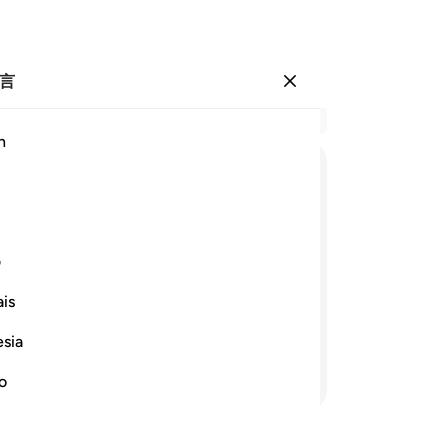
言
登入
结
h
章 6
4
.
ﱁ
ﱂ
ﱃ
ﱄ
ﱅ
ﱆ
ﱇ
曾
拜
ﱐ
ﱑ
ﱒ
ﱓ
ﱔ
ﱕ
恨
ف
父
is
你
和末日者，确是好模范。背叛者，无损
我
esia
最
继续阅读
害
no
确
见