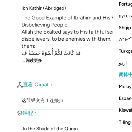
Portu
Ibn Kathir (Abridged)
русск
The Good Example of Ibrahim and His Follower
Disbelieving People
Shqip
Allah the Exalted says to His faithful servan
disbelievers, to be enemies with them, and to 
ภาษา
them:
Türkç
قَدْ كَانَتْ لَكُمْ أُسْوَةٌ حَسَنَةٌ فِ
…
阅读更多
اردو
简体
查看 Qiraat
Melay
Españ
这节经文有 1 连接点
Kiswah
课程
Tiếng 
In the Shade of the Quran