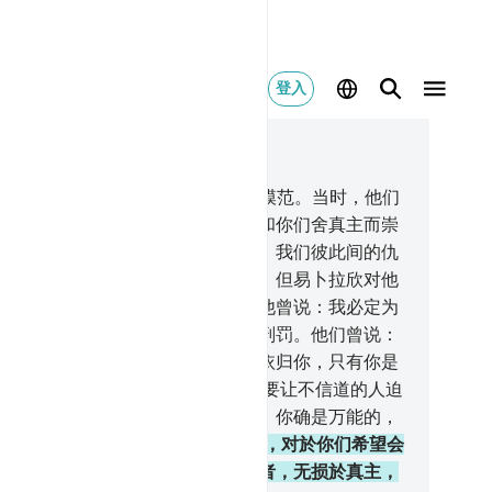
登入
合上下文阅读
0, 页 550, Juz 28
易卜拉欣和他的教徒，是你们的好模范。当时，他们
对自己的宗族说：我们对於你们，和你们舍真主而崇
的，确是无干的，我们不承认你们。我们彼此间的仇
，永远存在。直到你们只信仰真主。但易卜拉欣对他
亲所说的话，不可做你们的模范。他曾说：我必定为
求饶，我不能为你抵御真主的一些刑罚。他们曾说：
们的主啊！我们只信托你，我们只依归你，只有你是
後的归宿。
5
.
我们的主啊！求你不要让不信道的人迫
我们。我们的主啊！求你赦宥我们，你确是万能的，
是至睿的。
6
.
易卜拉欣和他的教徒，对於你们希望会
真主和末日者，确是好模范。背叛者，无损於真主，