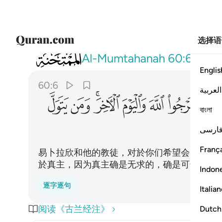
选择语
060
لقد كان لكم فيهم اسوة حسنة لمن كان يرجو الله 
Al-Mumtahanah
60:6
Englis
60:6
العربية
ﱈ
ﱉ
ﱊ
ﱋ
ﱌﱍ
ﱎ
ﱏ
বাংলা
ارسی
França
易卜拉欣和他的教徒，对於你们希望会见真主
於真主，因为真主确是无求的，确是可颂的。
Indon
逐字逐句
Italia
阅读《古兰经注》
Dutch