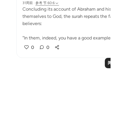
31周前
·
参考
节 60:6
Concluding its account of Abraham and his follower
themselves to God, the surah repeats the fact that 
believers:
"In them, indeed, you have a good example for every
0
0
阅读更多课
Notes
placeholders
close