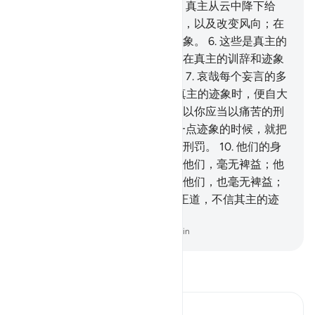
中有许多迹象。
5
.
昼夜的轮流，真主从云中降下给
养，就借它而使已死的大地复活，以及改变风向；在
能了解的人看来，其中有许多迹象。
6
.
这些是真主的
迹象，我本真理而对你叙述它。在真主的训辞和迹象
之后，你们还要信什么训辞呢？
7
.
哀哉每个妄言的多
罪者！
8
.
他听见别人对他宣读真主的迹象时，便自大
而固执，好象没有听见似的，所以你应当以痛苦的刑
罚向他报喜。
9
.
当他知道我的一点迹象的时候，就把
它当作笑柄。这等人将受凌辱的刑罚。
10
.
他们的身
后有火狱，他们所获得的，对于他们，毫无裨益；他
们舍真主而认为保护神的，对于他们，也毫无裨益；
他们将受痛苦的刑罚。
11
.
这是正道，不信其主的迹
象者将受痛苦的极刑。
-
Chinese Translation (Simplified) - Ma Jain
阅读《古兰经注》
Ibn Kathir (Abridged)