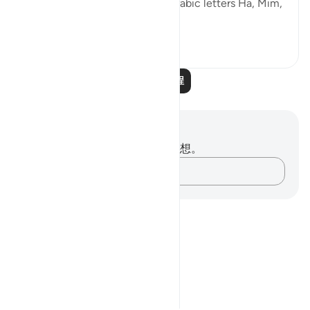
introduced the two separate Arabic letters Ha, Mim,
to point to th...
查看更多
1
0
阅读更多课程
笔记与反思
你对这节经文没有任何笔记或感想。
记录你的想法……