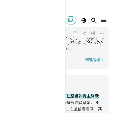
تنزيل الكتاب من الله العز
登入
Al-Jathiyah
45:2
45:2
ﱃ
ﱄ
ﱅ
ﱆ
ﱇ
ﱈ
ﱉ
这本经是从至仁至睿的真主降示的。
逐字逐句
继续阅读
结合上下文阅读
章 45, 页 499, Juz 25
1
.
哈一，米目。
2
.
这本经是从至仁至睿的真主降示
的。
3
.
天上地上，在信道者看来确有许多迹象。
4
.
真主创造你们，并散布各种动物，在坚信者看来，其