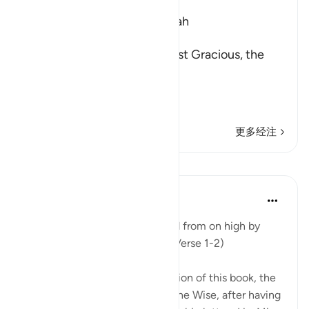
Which was revealed in Makkah
بِسْمِ اللَّهِ الرَّحْمَـنِ الرَّحِيمِ
In the Name of Allah, the Most Gracious, the
Most Merciful.
A Directive to contempla
…
阅读更多
更多经注
课程
In the Shade of the Quran
31周前
·
参考
节 45:1-2
Ha. Mim. This book is bestowed from on high by
God, the Almighty, the Wise. (Verse 1-2)
The surah mentions the revelation of this book, the
Qur'an, by God, the Almighty, the Wise, after having