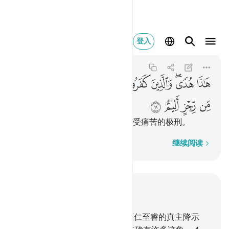
هاذا هدى والذين كفروا با
登入
Al-Jathiyah
45:11
45:11
ﲶ
ﲷﲸ
ﲹ
ﲺ
ﲻ
ﲼ
ﲽ
ﲾ
ﲿ
ﳀ
ﳁ
ﳂ
这是正道，不信其主的迹象者将受痛苦的极刑。
逐字逐句
继续阅读
结合上下文阅读
章 45, 页 499, Juz 25
1
.
哈一，米目。
2
.
这本经是从至仁至睿的真主降示