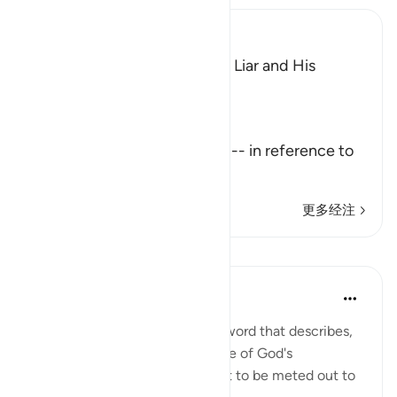
Ibn Kathir (Abridged)
The Description of the Sinful Liar and His
Requital
Allah the Exalted says,
تِلْكَ آيَـتُ اللَّهِ
(These are the Ayat of Allah) -- in reference to
the Qu
…
阅读更多
更多经注
课程
In the Shade of the Quran
31周前
·
参考
节 45:11
This section concludes with a word that describes,
in general terms, the true nature of God's
revelations and the punishment to be meted out to