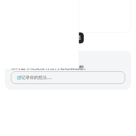
This is a perspectiv...
查看更多
10
3
阅读更多反思
笔记与反思
你对这节经文没有任何笔记或感想。
记录你的想法……