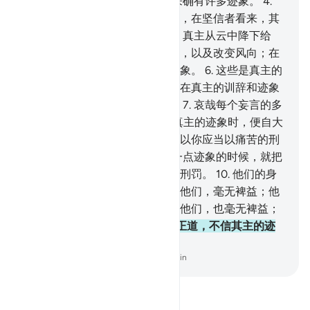
的。
3
.
天上地上，在信道者看来确有许多迹象。
4
.
真主创造你们，并散布各种动物，在坚信者看来，其
中有许多迹象。
5
.
昼夜的轮流，真主从云中降下给
养，就借它而使已死的大地复活，以及改变风向；在
能了解的人看来，其中有许多迹象。
6
.
这些是真主的
迹象，我本真理而对你叙述它。在真主的训辞和迹象
之后，你们还要信什么训辞呢？
7
.
哀哉每个妄言的多
罪者！
8
.
他听见别人对他宣读真主的迹象时，便自大
而固执，好象没有听见似的，所以你应当以痛苦的刑
罚向他报喜。
9
.
当他知道我的一点迹象的时候，就把
它当作笑柄。这等人将受凌辱的刑罚。
10
.
他们的身
后有火狱，他们所获得的，对于他们，毫无裨益；他
们舍真主而认为保护神的，对于他们，也毫无裨益；
他们将受痛苦的刑罚。
11
.
这是正道，不信其主的迹
象者将受痛苦的极刑。
-
Chinese Translation (Simplified) - Ma Jain
阅读《古兰经注》