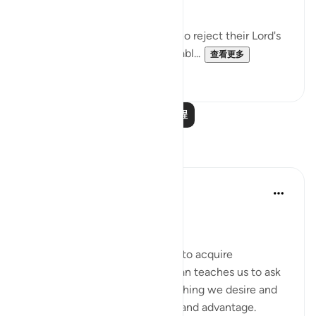
those who disbelieve them:
'This is true guidance; those who reject their Lord's
revelations shall suffer abominabl...
查看更多
0
0
阅读更多课程
反思
DrHaleema Anwar
4年前
·
参考
节 47:17, 45:11
رَبَّنَآ ءَاتِنَا فِى ٱلدُّنْيَا حَسَنَةً
The love of this world urges us to acquire
‘Everything’. Where as, the Quran teaches us to ask
for what is best for us as everything we desire and
want will not bring us blessing and advantage.