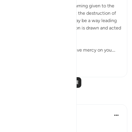
The surah comments on the warning given to the
Children of Israel by saying that the destruction of
their kingdom and sanctities may be a way leading
to God's mercy if the right lesson is drawn and acted
upon:
"It may be that your Lord will have mercy on you....
查看更多
0
0
阅读更多课程
反思
ekaterina myachina
2周前
·
参考
节 17:7-15
From Recitation to Reflection