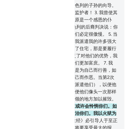
2
.
我把经典赏赐穆萨，并用作以色列的子孙的向导。
我说：你们不要舍我而采取任何监护者！
3
.
我曾使其
与努哈同舟共济者的子孙啊！他原是一个感恩的仆
人。
4
.
我曾在经典里启示对以色列的后裔判决说：你
们必定要在大地上两次作乱，你们必定很傲慢。
5
.
当
第一次作乱的约期来临的时候，我派遣我的许多强大
的仆人去惩治你们，他们就搜索了住宅，那是要履行
的诺言。
6
.
然后，我为你们恢复了对他们的优势，我
以财富和子孙资助你们，我使你们更加富庶。
7
.
我
说：如果你们行善，那末，你们是为自己而行善，如
果你们作恶，那末，你们是为自己而作恶。当第2次
作乱的约期来临的时候，（我又派遣他们），以便他
们使你们变成为愁眉苦脸的，以便他们像头一次那样
再入禁寺，以便他们把自己所占领的地方加以摧毁。
8
.
（如果你们悔改），你们的主或许会怜悯你们。如
果你们重新违抗我，我将重新惩治你们。我以火狱为
不信道者的监狱。
9
.
这部《古兰经》必引导人于至正
之道，并预告行善的信士，他们将要享受最大的报