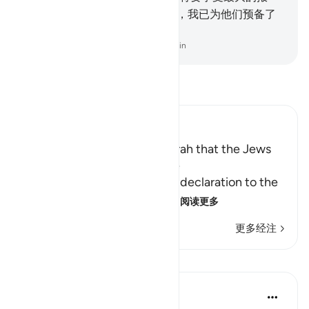
酬。
10
.
（还预告）不信后世者，我已为他们预备了
痛苦的刑罚。
-
Chinese Translation (Simplified) - Ma Jain
阅读《古兰经注》
Ibn Kathir (Abridged)
It was mentioned in the Tawrah that the Jews
would spread Mischief twice
Allah tells us that He made a declaration to the
Children of Israel in the Scr
…
阅读更多
更多经注
课程
In the Shade of the Quran
31周前
·
参考
节 17:8