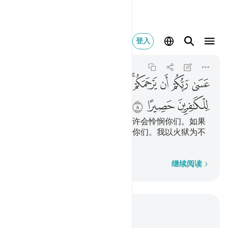
عسى ربكم ان يرحم
登入
Al-Isra
17:8
17:8
ﱁ
ﱂ
ﱃ
ﱄﱅ
ﱆ
ﱇ
ﱈﱉ
ﱊ
ﱋ
ﱌ
ﱍ
ﱎ
（如果你们悔改），你们的主或许会怜悯你们。如果
你们重新违抗我，我将重新惩治你们。我以火狱为不
信道者的监狱。
逐字逐句
继续阅读
结合上下文阅读
章 17, 页 283, Juz 15