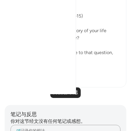
Read Your Record
Fajr Prayer · Surah Al-Isra (17:7–15)
If you were asked to read the story of your life
today, what would you discover?
This morning's recitation led me to that question,
though not immediately.
It began with t...
查看更多
13
0
阅读更多反思
笔记与反思
你对这节经文没有任何笔记或感想。
记录你的想法……