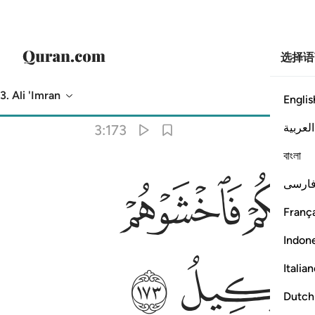
选择语
3. Ali 'Imran
Englis
意译
: Chinese Translation (Simplified) - Ma Jian
العربية
3:173
বাংলা
ﳍ
ﳎ
ارسی
ِعْمَ ٱلْوَكِيلُ ١٧٣
França
Indon
ﳕ
ﳖ
Italia
Dutch