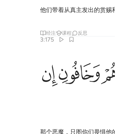
他们带着从真主发出的赏赐和恩惠
经注
课程
反思
3:175
ﱙ
ﱚ
那个恶魔，只图你们畏惧他的党羽