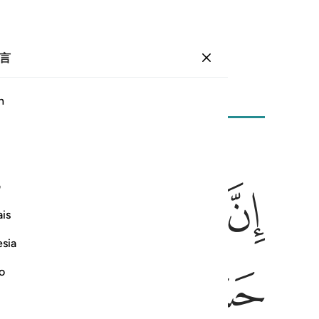
言
登入
页
72
卷
4
/
希兹布
8
h
ﳉ
ﳊ
ﳋ
ﳌ
م فزادهم ايمانا وقالوا حسبنا الله ونعم الوكيل ١٧٣
ف
ُوا۟ لَكُمْ فَٱخْشَوْهُمْ فَزَادَهُمْ إِيمَـٰنًۭا وَقَالُوا۟ حَسْبُنَا ٱللَّهُ وَن
is
esia
ﳒ
ﳓ
ﳔ
no