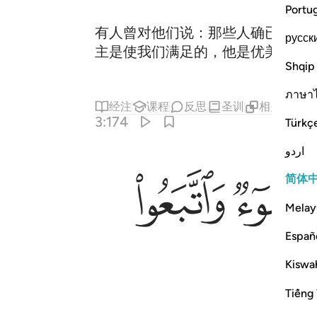
Portu
有人曾对他们说：那些人确已为进
русск
主是使我们满足的，他是优美的监
Shqip
ภาษา
经注
课程
反思
圣训
相关内容
3:174
Türkç
اردو
ﱈ
ﱉ
简体
Melay
Españ
Kiswah
Tiếng 