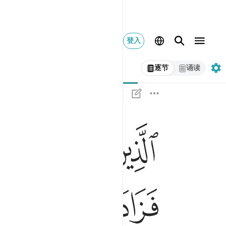
登入
逐节
诵读
ﳅ
ﳆ
ﳇ
ﳈ
الذين قال لهم الناس ان الناس قد جمعوا لكم فاخشوه
ٱلَّذِينَ قَالَ لَهُمُ ٱلنَّاسُ إِنَّ ٱلنَّاسَ قَدْ جَمَع
ﳏ
ﳐ
ﳑ