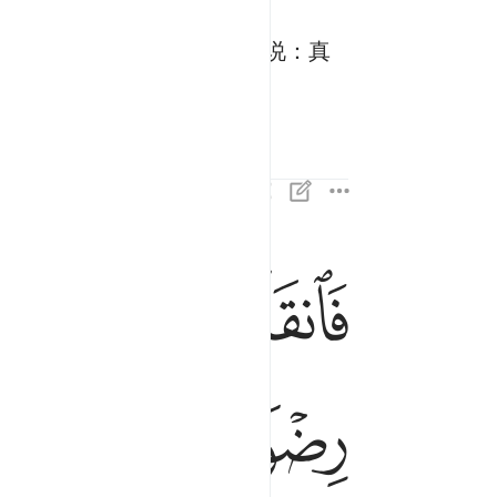
却增加了他们的信念，他们说：真
ﱁ
ﱂ
ﱃ
فانقلبوا بنعمة من الله وفضل لم يمسسهم سوء واتب
فَٱنقَلَبُوا۟ بِنِعْمَةٍۢ مِّنَ ٱللَّهِ وَفَضْلٍۢ لَّمْ يَمْسَسْهُمْ سُوٓءٌۭ 
ﱊ
ﱋﱌ
ﱍ
ﱎ