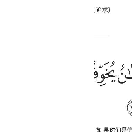
转回来，他们没有遭受任何损失，他们追求真主的喜
ﱕ
ﱖ
ﱗ
ﱘ
ون ان كنتم مومنين ١٧٥
خَافُونِ إِن كُنتُم مُّؤْمِنِينَ ١٧٥
，你们不要畏惧他们，你们当畏惧我，如 果你们是