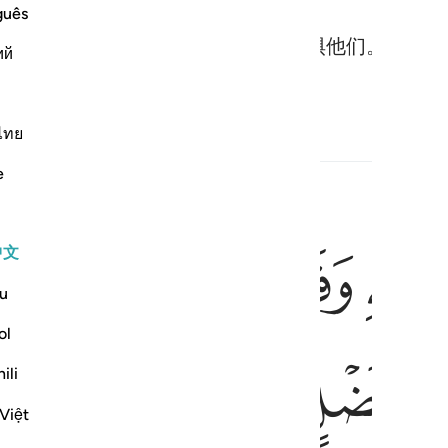
guês
攻你们而集合队伍了，故你们应当畏惧他们。这句话
ий
护者！
ไทย
e
ﱄ
ﱅ
ﱆ
ﱇ
عوا رضوان الله والله ذو فضل عظيم ١٧٤
中文
وَٱتَّبَعُوا۟ رِضْوَٰنَ ٱللَّهِ ۗ وَٱللَّهُ ذُو فَضْلٍ عَظِيمٍ ١٧٤
u
ol
ﱏ
ﱐ
ﱑ
ili
Việt