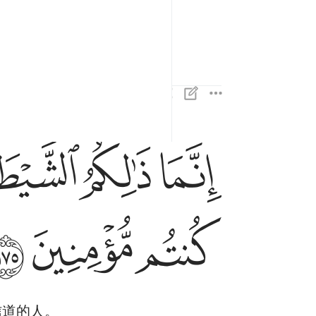
悦。真主是有宏恩的。
ﱒ
ﱓ
ﱔ
انما ذالكم الشيطان يخوف اولياءه فلا تخافوهم وخاف
إِنَّمَا ذَٰلِكُمُ ٱلشَّيْطَـٰنُ يُخَوِّفُ أَوْلِيَآءَهُۥ فَلَا تَخَافُوهُمْ وَ
ﱛ
ﱜ
ﱝ
信道的人。