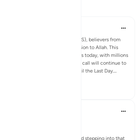
反思
Hammad Fahim
去年
·
参考
节 22:27
With this one call by Ibrahim (AS), believers from
humanity responded in submission to Allah. This
single historic call still resonates today, with millions
flocking to Hajj every year. This call will continue to
be responded to by millions until the Last Day....
查看更多
13
10
Dr Maryam Fayyaz
2年前
·
参考
节 22:27
Bismillah
I am in Disneyland right now and stepping into that