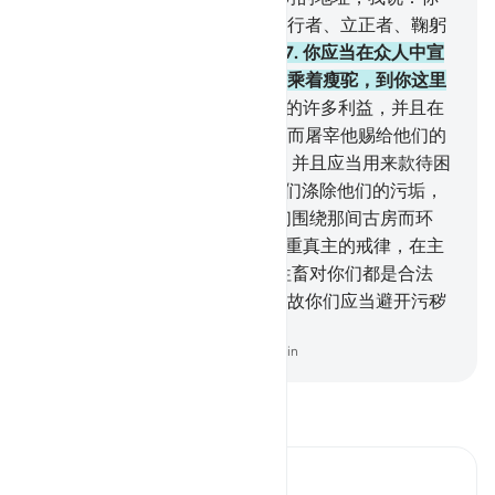
不要以任何物配我，你应当为环行者、立正者、鞠躬
者和叩头者，打扫我的房屋。
27
.
你应当在众人中宣
告朝觐，他们就从远道或徒步或乘着瘦驼，到你这里
来，
28
.
以便他们见证他们所有的许多利益，并且在
规定的若干日内，记念真主之名而屠宰他赐给他们的
牲畜你们可以吃那些牲畜的肉， 并且应当用来款待困
苦的和贫穷的人。
29
.
然后叫他们涤除他们的污垢，
叫他们履行他们的誓愿， 叫他们围绕那间古房而环
行。
30
.
事情就是这样的，谁尊重真主的戒律，在主
的那里对于谁是更好的。 一切牲畜对你们都是合法
的，对你们已宣布禁戒的除外。故你们应当避开污秽
即偶像，应当永离妄语；
-
Chinese Translation (Simplified) - Ma Jain
阅读《古兰经注》
Ibn Kathir (Abridged)