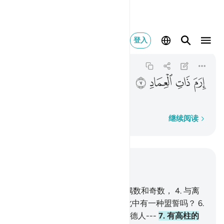
ارم ذات العماد ٧
登入
Al-Fajr
89:7
89:7
ﱮ
ﱯ
ﱰ
ﱱ
有高柱的伊赖姆人吗？
逐字逐句
继续阅读
结合上下文阅读
章 89, 页 593, Juz 30
1
.
誓以黎明，
2
.
与十夜，
3
.
与偶数和奇数，
4
.
与离
去的黑夜，
5
.
对於有理智者，此中有一种盟誓吗？
6
.
难道你不知道你的主怎样惩治阿德人---
7
.
有高柱的