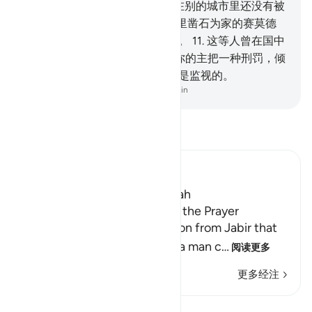
伊赖姆人吗？
8
.
像那样的人，在别的城市里还没有被
创造过的---
9
.
怎样惩治在山谷里凿石为家的赛莫德
人，
10
.
怎样惩治有武力的法老。
11
.
这等人曾在国中
放肆，
12
.
乃多行不义，
13
.
故你的主把一种刑罚，倾
注在他们身上。
14
.
你的主，确是监视的。
-
Chinese Translation (Simplified) - Ma Jain
阅读《古兰经注》
Ibn Kathir (Abridged)
Which was revealed in Makkah
Recitation of Surat Al-Fajr in the Prayer
An-Nasa'i recorded a narration from Jabir that
Mu`adh prayed a prayer and a man c
…
阅读更多
更多经注
课程