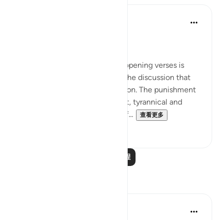
In the Shade of the Quran
31周前
·
参考
节 89:6-8
Swift Punishment of Tyranny
The subject of the oath in the opening verses is
omitted, but it is explained by the discussion that
follows on tyranny and corruption. The punishment
inflicted by God on the insolent, tyrannical and
corrupt communities is a law of...
查看更多
0
0
阅读更多课程
反思
Hammad Fahim
去年
·
参考
节 89:6-14