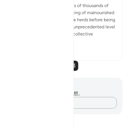
The deliberate starvation of tens of thousands of
women and children, the targeting of malnourished
aid seekers, forced to queue like herds before being
rounded up and shot, marks an unprecedented level
of depravity. It is a stain on our collective
conscience....
查看更多
26
13
阅读更多反思
笔记与反思
你对这节经文没有任何笔记或感想。
记录你的想法……