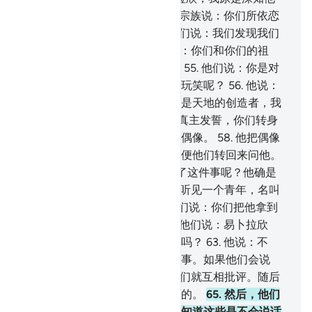
的。
52
.
当时，他对他的父亲和宗族说：你们所依恋
的这些雕像是什么东西？
53
.
他们说：我们发现我们
的祖先是崇拜他们的。
54
.
他说：你们和你们的祖
先，确已陷于明显的迷误之中。
55
.
他们说：你是对
我们说正经话呢？还是和我们开玩笑呢？
56
.
他说：
不然，你们的主，是天地的主，是天地的创造者，我
对于此事是一个证人。
57
.
--指真主发誓，你们转身
离开之后，我必设法毁掉你们的偶像。
58
.
他把偶像
打碎了，只留下一个最大的，以便他们转回来问他。
59
.
他们说：谁对我们的神灵做了这件事呢？他确是
不义的人。
60
.
他们说：我们曾听见一个青年，名叫
易卜拉欣的，诽谤他们。
61
.
他们说：你们把他拿到
众人面前，以便他们作证。
62
.
他们说：易卜拉欣
啊！你对我们的神灵做了这件事吗？
63
.
他说：不
然，是这个最大的偶像做了这件事。如果他们会说
话，你们就问问他们吧。
64
.
他们就互相批评。随后
说：你们（崇拜偶像）确是不义的。
65
.
然后，他们
倒行逆施，（他们说）：你确已知道这些是不会说话