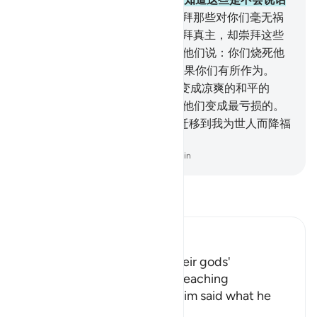
的。
66
.
他说：你们舍真主而崇拜那些对你们毫无祸
福的东西吗？
67
.
呸，你们不崇拜真主，却崇拜这些
东西，难道你们不理解吗？
68
.
他们说：你们烧死他
吧！你们援助你们的神灵吧！如果你们有所作为。
69
.
我说：火啊！你对易卜拉欣变成凉爽的和平的
吧！
70
.
他们想谋害他，但我使他们变成最亏损的。
71
.
我拯救他和鲁特，而使他俩迁移到我为世人而降福
的地方去。
-
Chinese Translation (Simplified) - Ma Jain
阅读《古兰经注》
Ibn Kathir (Abridged)
The People's admission of their gods'
incapability, and Ibrahim's preaching
Allah tells us that when Ibrahim said what he
said, his people