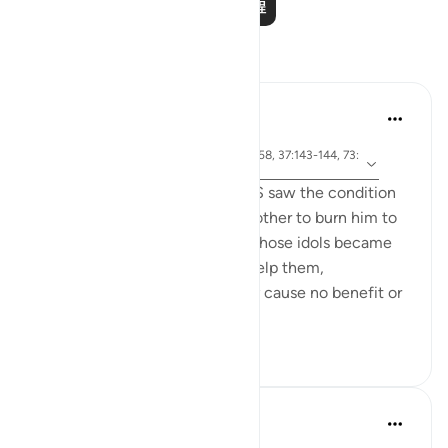
阅读更多课程
反思
Jia 2233
25周前
·
参
节 3:173-175, 65:3, 1:5, 21:62-70, 25:58, 37:143-144, 73:
考
9
When the people of Ibrahim A.S saw the condition
of their idols, they asked each other to burn him to
avenge for and help the idols. Those idols became
their liability that they had to help them,
underscoring the fact that they cause no benefit or
harm on the...
查看更多
5
0
A Siddiqui
4年前
·
参考
节 21:62-65