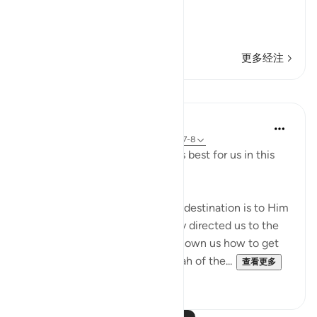
فَرَجَعُواْ إ
…
阅读更多
更多经注
课程
J Yousef
4年前
·
参考
节 2:258, 18:10, 21:51-67, 49:7-8
Allah (swt) directs us to what is best for us in this
religion
Allah (swt) has told us that the destination is to Him
and to Paradise. He has not only directed us to the
ultimate destination but also shown us how to get
there. The Qur’an and the sunnah of the...
查看更多
23
2