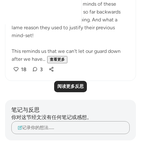
I wonder what happened in the minds of these
people that made them regress so far backwards
after recognizing their wrongdoing. And what a
lame reason they used to justify their previous
mind-set!
This reminds us that we can't let our guard down
after we have...
查看更多
18
3
阅读更多反思
笔记与反思
你对这节经文没有任何笔记或感想。
记录你的想法……