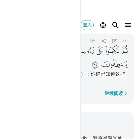
ثم نكسوا على رءوسهم لق
登入
Al-Anbiya
21:65
21:65
ﱽ
ﱾ
ﱿ
ﲀ
ﲁ
ﲂ
ﲃ
ﲄ
ﲅ
ﲆ
然后，他们倒行逆施，（他们说）：你确已知道这些
是不会说话的。
逐字逐句
继续阅读
结合上下文阅读
章 21, 页 327, Juz 17
51
.
以前我确已把正直赏赐易卜拉欣，我原是深知他