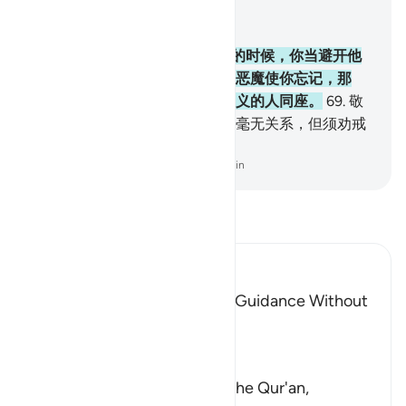
结合上下文阅读
章 6, 页 135, Juz 7
68
.
当你看见他们谈论我的迹象的时候，你当避开他
们，直到他们谈论别的事。如果恶魔使你忘记，那
末，在记起之后，你不要再与不义的人同座。
69
.
敬
畏的人，对于不义者的受清算，毫无关系，但须劝戒
（他们），他们或许敬畏。
-
Chinese Translation (Simplified) - Ma Jain
阅读《古兰经注》
Ibn Kathir (Abridged)
The Invitation to the Truth is Guidance Without
Coercion
Allah said,
وَكَذَّبَ بِهِ
(But have denied it) denied the Qur'an,