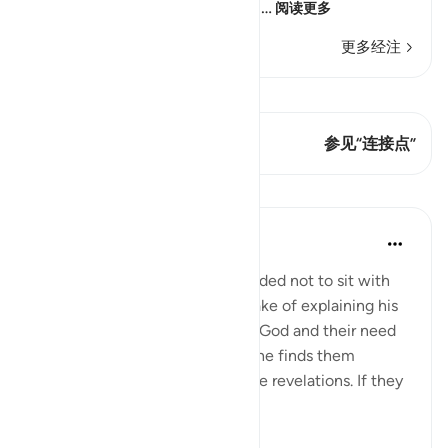
guidance and clear explanati
…
阅读更多
更多经注
查看 Qiraat
这节经文有 1 连接点
参见“连接点”
课程
In the Shade of the Quran
31周前
·
参考
节 6:68
The Prophet is further commanded not to sit with
the unbelievers, even for the sake of explaining his
message or reminding them of God and their need
to believe in Him, especially if he finds them
engaged in idle talk about divine revelations. If they
talk abo...
查看更多
0
0