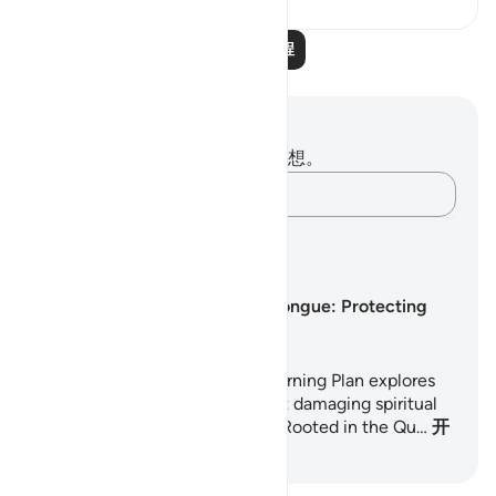
阅读更多课程
笔记与反思
你对这节经文没有任何笔记或感想。
记录你的想法……
学习计划
Guarding the Tongue: Protecting
the Heart
This gentle, practical 7-day Learning Plan explores
one of the most overlooked but damaging spiritual
habits: backbiting and slander. Rooted in the Qu…
开
始学习