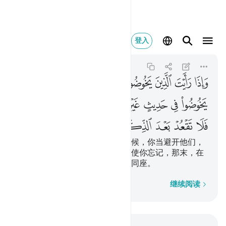
واذا رايت الذين يخو
登入
Al-An'am
6:68
6:68
ﳆ
ﳇ
ﳈ
ﳉ
ﳊ
ﳋ
ﳌ
ﳍ
ﳎ
ﳏ
ﳐ
ﳑ
ﳒﳓ
ﳔ
ﳕ
ﳖ
ﳗ
ﳘ
ﳙ
ﳚ
ﳛ
ﳜ
ﳝ
ﳞ
当你看见他们谈论我的迹象的时候，你当避开他们，
直到他们谈论别的事。如果恶魔使你忘记，那末，在
记起之后，你不要再与不义的人同座。
逐字逐句
继续阅读