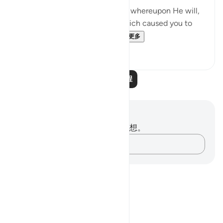
"No, on Him alone you will call, whereupon He will,
if He so wills, remove the ill which caused you to
call on Him; and you will...
查看更多
0
0
阅读更多课程
笔记与反思
你对这节经文没有任何笔记或感想。
记录你的想法……