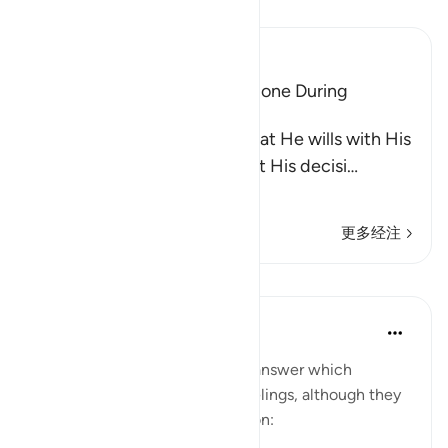
阅读《古兰经注》
Ibn Kathir (Abridged)
The Idolators Call On Allah Alone During
Torment and Distress
Allah states that He does what He wills with His
creatures and none can resist His decisi
…
阅读更多
更多经注
课程
In the Shade of the Quran
31周前
·
参考
节 6:41
The surah now states the true answer which
corresponds to their natural feelings, although they
may not give it verbal expression: