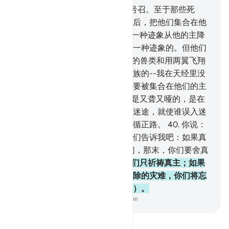
36
.
只有会听话的人，响应你的号召。至于那些死
人，真主将来要使他们复活，然后，把他们集合在他
那里。
37
.
他们说：为什么没有一种迹象从他的主降
临他呢？你说：真主确是能降示一种迹象的。但他们
大半不知道。
38
.
在大地上行走的兽类和用两翼飞翔
的鸟类，都跟你们一样，各有种族的--我在天经里没
有遗漏任何事物；一切鸟兽，都要被集合在他们的主
那里。
39
.
否认我的迹象的人，是又聋又哑的，是在
重重黑暗中的。真主欲使谁误入迷途，就使谁误入迷
途；欲使谁遵循正路，就使谁遵循正路。
40
.
你说：
如果你们是诚实的人，那末，你们告诉我吧：如果真
主的刑罚或复活 的时刻降临你们，那末，你们要舍真
主而祈祷他物吗？
41
.
不然，你们只祈祷真主；如果
他意欲，他就解除你们祈求他解除的灾难，你们将忘
却你们所用来配他的（一切偶像）。
-
Chinese Translation (Simplified) - Ma Jain