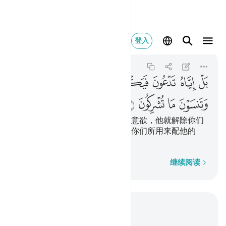
بل اياه تدعون فيكشف
登入
Al-An'am
6:41
6:41
ﲟ
ﲠ
ﲡ
ﲢ
ﲣ
ﲤ
ﲥ
ﲦ
ﲧ
ﲨ
ﲩ
ﲪ
ﲫ
不然，你们只祈祷真主；如果他意欲，他就解除你们
祈求他解除的灾难，你们将忘却你们所用来配他的
（一切偶像）。
逐字逐句
继续阅读
结合上下文阅读
章 6, 页 132, Juz 7