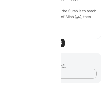
As if the general message from the Surah is to teach
us (1) Reflect on the greatness of Allah (هو), then
(2) Go...
查看更多
4
2
阅读更多课程
笔记与反思
你对这节经文没有任何笔记或感想。
记录你的想法……