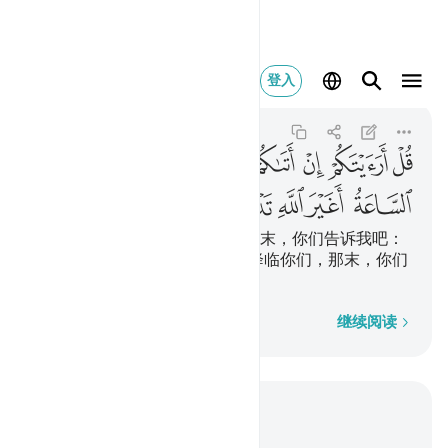
قل ارايتكم ان اتاكم عذ
登入
Al-An'am
6:40
6:40
ﲏ
ﲐ
ﲑ
ﲒ
ﲓ
ﲔ
ﲕ
ﲖ
ﲗ
ﲘ
ﲙ
ﲚ
ﲛ
ﲜ
ﲝ
ﲞ
你说：如果你们是诚实的人，那末，你们告诉我吧：
如果真主的刑罚或复活 的时刻降临你们，那末，你们
要舍真主而祈祷他物吗？
逐字逐句
继续阅读
结合上下文阅读
章 6, 页 132, Juz 7