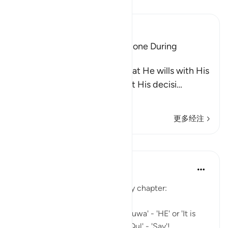
阅读《古兰经注》
Ibn Kathir (Abridged)
The Idolators Call On Allah Alone During
Torment and Distress
Allah states that He does what He wills with His
creatures and none can resist His decisi
…
阅读更多
更多经注
课程
Mohannad Hakeem
5年前
·
参考
节 6:18, 6:40, 6:11, 6:3
A beautiful pattern in this lovely chapter:
So many Ayahs starting with 'Huwa' - 'HE' or 'It is
HIM', and others starting with 'Qul' - 'Say'!