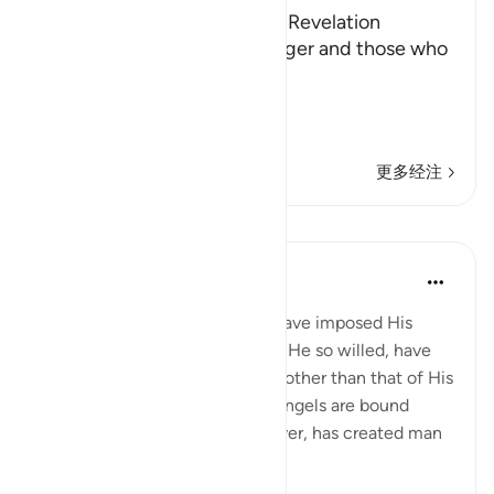
The Command to Follow the Revelation
Allah commands His Messenger and those who
followed his path,
اتَّبِعْ مَآ أُوحِىَ إِلَيْكَ مِن رَّبِّكَ
(Follow wh
…
阅读更多
更多经注
课程
In the Shade of the Quran
31周前
·
参考
节 6:107
Had God so willed, He would have imposed His
guidance on them. He could, if He so willed, have
created them knowing no way other than that of His
guidance, in the same way as angels are bound
always to obey Him. He, however, has created man
with the ability to...
查看更多