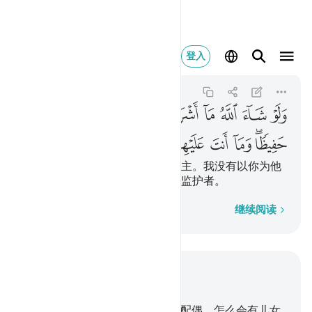
ولو شاء الله ما اشركوا
登入
Al-An'am
6:107
6:107
ﲌ
ﲍ
ﲎ
ﲏ
ﲐﲑ
ﲒ
ﲓ
ﲔ
ﲕﲖ
ﲗ
ﲘ
ﲙ
ﲚ
ﲛ
假若真主意欲，他们必不以物配主。我没有以你为他
们的保护者，你也绝不是他们的监护者。
逐字逐句
继续阅读
结合上下文阅读
章 6, 页 141, Juz 7
101
.
他是天地的创造者，他没有配偶，怎么会有儿女