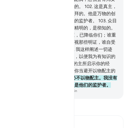
呢？他曾创造万物，他是全知万的。
102
.
这是真主，
你们的主，除他外，绝无应受崇拜的。他是万物的创
造者，故你们当拜他。他是万物的监护者。
103
.
众目
不能见他，他却能见众目。他是精明的，是彻知的。
104
.
从你们的主发出的许多明证，已降临你们；谁重
视那些明证，谁自受其益；谁忽视那些明证，谁自受
其害；我不是监护你们的。
105
.
我这样阐述一切迹
象，以便他们说你曾研究过经典，以便我为有知识的
民众阐明理。
106
.
. 你当遵守你的主所启示你的经
典；除他外，绝无应受崇拜的；你当避开以物配主的
人。
107
.
假若真主意欲，他们必不以物配主。我没有
以你为他们的保护者，你也绝不是他们的监护者。
-
Chinese Translation (Simplified) - Ma Jain
阅读《古兰经注》
Ibn Kathir (Abridged)